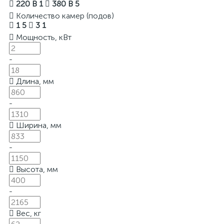
220 В
1
380 В
5
Количество камер (подов)
1
5
3
1
Мощность, кВт
-
Длина, мм
-
Ширина, мм
-
Высота, мм
-
Вес, кг