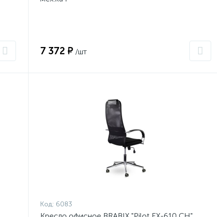
7 372 ₽
/шт
Код:
6083
Кресло офисное BRABIX "Pilot EX-610 CH"