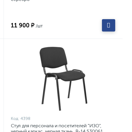
11 900 ₽
/шт
Код:
4398
Стул для персонала и посетителей "ИЗО",
черный каркас, черная ткань, В-14 530061