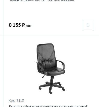
8 155 ₽
/шт
Код:
6113
Кресло офисное менеджер кож/зам черный