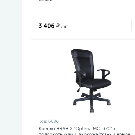
3 406 ₽
/шт
Код:
6086
Кресло BRABIX "Optima MG-370", с
подлокотниками, экокожа/ткань, черное,