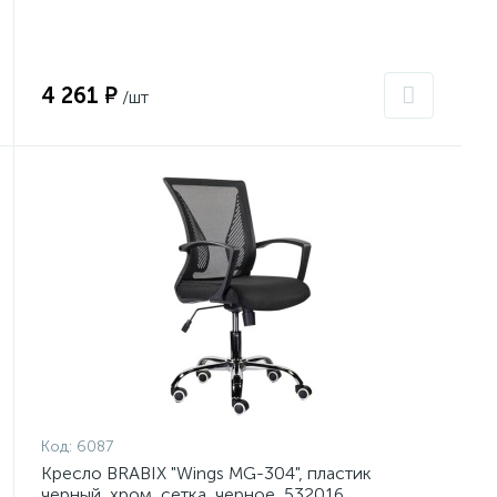
4 261 ₽
/шт
Код:
6087
Кресло BRABIX "Wings MG-304", пластик
черный, хром, сетка, черное, 532016