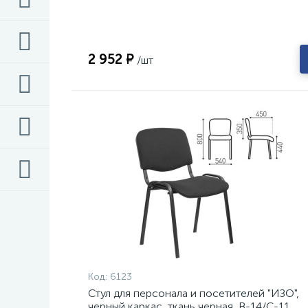
2 952 ₽
/шт
Код:
6123
Стул для персонала и посетителей "ИЗО",
черный каркас, ткань черная, В-14/С-11