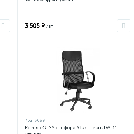
3 505 ₽
/шт
Код:
6099
Кресло OLSS оксфорд б lux т тканьTW-11
мех.кач