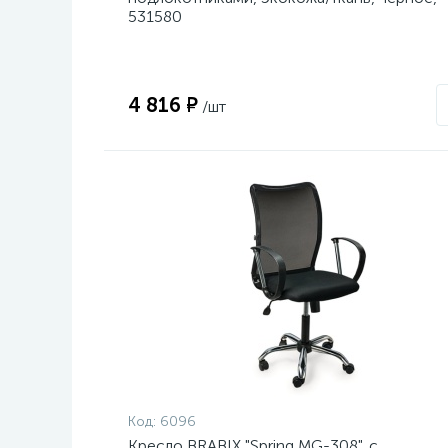
531580
4 816 ₽
/шт
Код:
6096
Кресло BRABIX "Spring MG-308", с