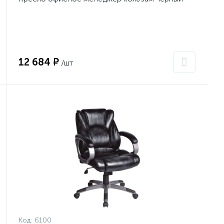
12 684 ₽
/шт
Код:
6100