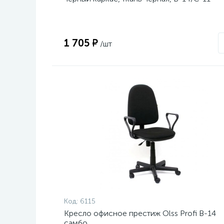
1 705 ₽
/шт
Код:
6115
Кресло офисное престиж Olss Profi В-14
самбо