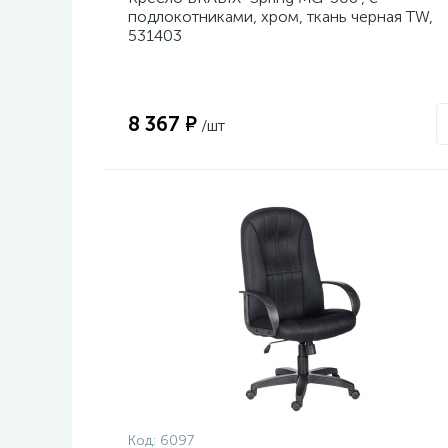
подлокотниками, хром, ткань черная TW,
531403
8 367 ₽
/шт
Код:
6097