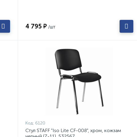
4 795 ₽
/шт
Код:
6120
Стул STAFF "Iso Lite CF-008", хром, кожзам
черный (Z-11), 532567