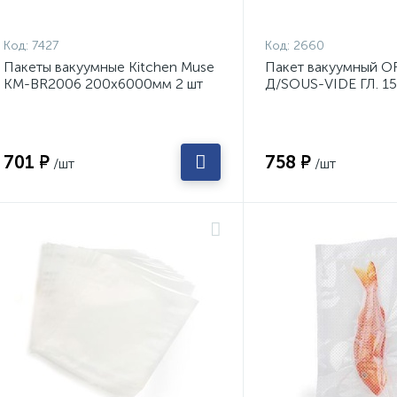
Код:
7427
Код:
2660
Пакеты вакуумные Kitchen Muse
Пакет вакуумный 
KM-BR2006 200х6000мм 2 шт
Д/SOUS-VIDE ГЛ. 1
701 ₽
758 ₽
/шт
/шт