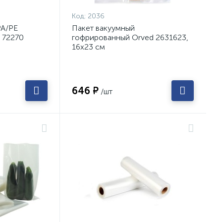
Код:
2036
PA/PE
Пакет вакуумный
. 72270
гофрированный Orved 2631623,
16х23 см
646 ₽
/шт