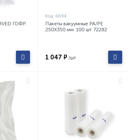
Код:
6694
RVED ГОФР.
Пакеты вакуумные PA/PE
250Х350 мм. 100 шт. 72282
1 047 ₽
/шт