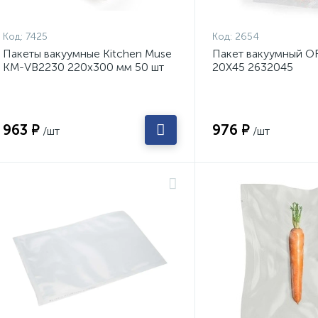
Код:
7425
Код:
2654
Пакеты вакуумные Kitchen Muse
Пакет вакуумный O
KM-VB2230 220х300 мм 50 шт
20Х45 2632045
963 ₽
976 ₽
/шт
/шт