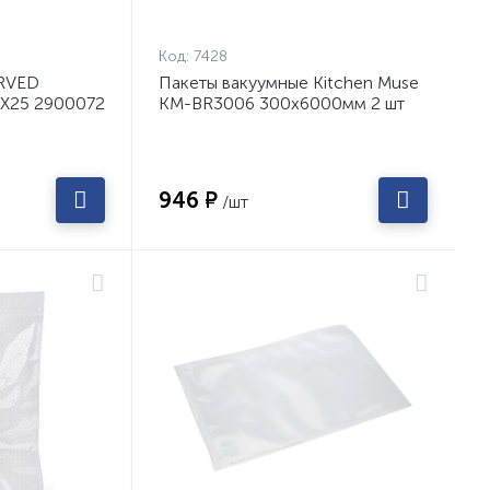
Код:
7428
ORVED
Пакеты вакуумные Kitchen Muse
5Х25 2900072
KM-BR3006 300х6000мм 2 шт
946 ₽
/шт