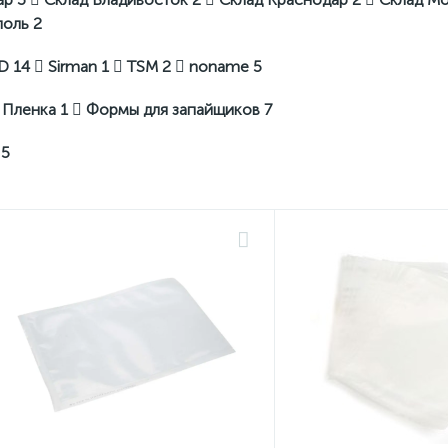
поль
2
ED
14
Sirman
1
TSM
2
noname
5
Пленка
1
Формы для запайщиков
7
я
5