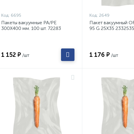
Код:
6695
Код:
2649
Пакеты вакуумные PA/PE
Пакет вакуумный O
300Х400 мм. 100 шт. 72283
95 G 25Х35 233253
1 152 ₽
1 176 ₽
/шт
/шт