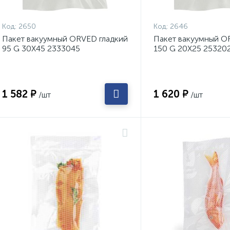
Код:
2650
Код:
2646
Пакет вакуумный ORVED гладкий
Пакет вакуумный O
95 G 30Х45 2333045
150 G 20Х25 25320
1 582 ₽
1 620 ₽
/шт
/шт