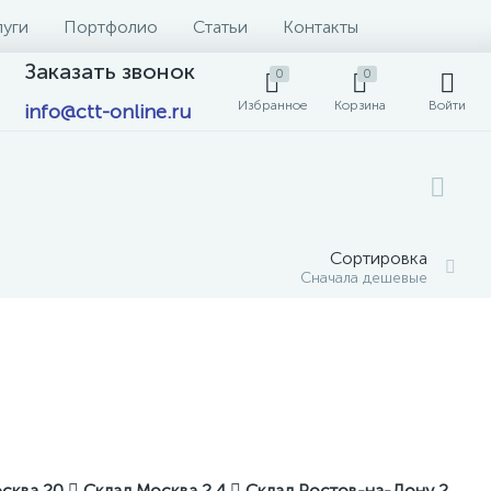
луги
Портфолио
Статьи
Контакты
Заказать звонок
0
0
Избранное
Корзина
Войти
info@ctt-online.ru
Сортировка
Сначала дешевые
осква
20
Склад Москва 2
4
Склад Ростов-на-Дону
2