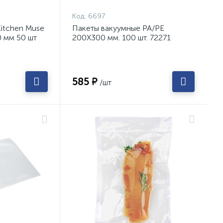
Код:
6697
itchen Muse
Пакеты вакуумные PA/PE
 мм 50 шт
200Х300 мм. 100 шт. 72271
585 ₽
/шт