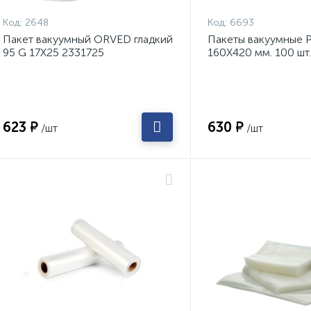
Код:
2648
Код:
6693
Пакет вакуумный ORVED гладкий
Пакеты вакуумные 
95 G 17Х25 2331725
160Х420 мм. 100 шт
623 ₽
630 ₽
/шт
/шт