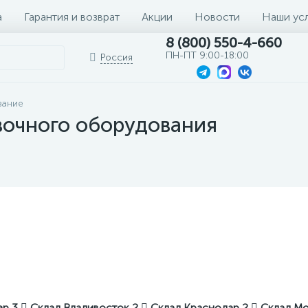
а
Гарантия и возврат
Акции
Новости
Наши ус
8 (800) 550-4-660
ПН-ПТ 9:00-18:00
Россия
вание
вочного оборудования
ар
3
Склад Владивосток
2
Склад Краснодар
2
Склад М