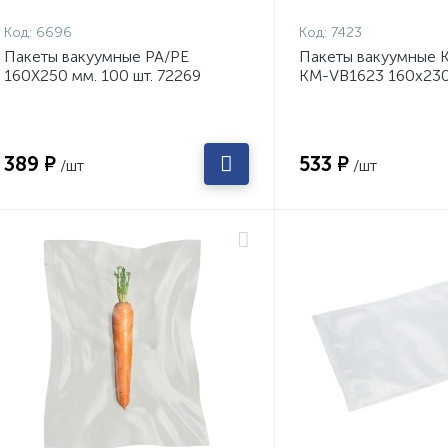
Код:
6696
Код:
7423
Пакеты вакуумные PA/PE
Пакеты вакуумные K
160Х250 мм. 100 шт. 72269
KM-VB1623 160х230
389 ₽
533 ₽
/шт
/шт