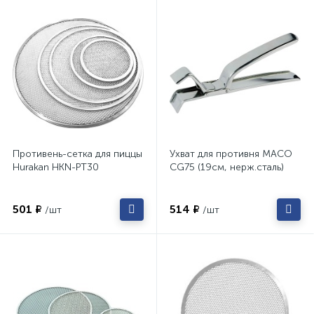
Противень-сетка для пиццы
Ухват для противня MACO
Hurakan HKN-PT30
CG75 (19см, нерж.сталь)
501 ₽
514 ₽
/шт
/шт