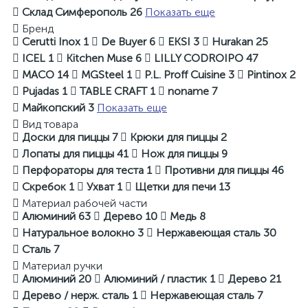
Склад Симферополь
26
Показать еще
Бренд
Cerutti Inox
1
De Buyer
6
EKSI
3
Hurakan
25
ICEL
1
Kitchen Muse
6
LILLY CODROIPO
47
MACO
14
MGSteel
1
P.L. Proff Cuisine
3
Pintinox
2
Pujadas
1
TABLE CRAFT
1
noname
7
Майкопский
3
Показать еще
Вид товара
Доски для пиццы
7
Крюки для пиццы
2
Лопаты для пиццы
41
Нож для пиццы
9
Перфораторы для теста
1
Противни для пиццы
46
Скребок
1
Ухват
1
Щетки для печи
13
Материал рабочей части
Алюминий
63
Дерево
10
Медь
8
Натуральное волокно
3
Нержавеющая сталь
30
Сталь
7
Материал ручки
Алюминий
20
Алюминий / пластик
1
Дерево
21
Дерево / нерж. сталь
1
Нержавеющая сталь
7