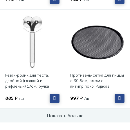
Резак-ролик для теста,
Противень-сетка для пиццы
двойной (гладкий и
d 30,5см, алюм.с
рифленый) 17см, ручка
антипр.покр. Pujadas
нерж. Pintinox 78000244
949.030
885 ₽
997 ₽
/шт
/шт
Показать больше