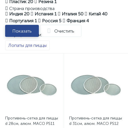
Пластик
20
Резина
1
Страна производства
Индия
20
Испания
1
Италия
50
Китай
40
Португалия
1
Россия
5
Франция
4
Показать
Очистить
Популярные теги:
Лопаты для пиццы
Противень-сетка для пиццы
Противень-сетка для пиццы
d 28см, алюм. MACO PS11
d 31см, алюм. MACO PS12