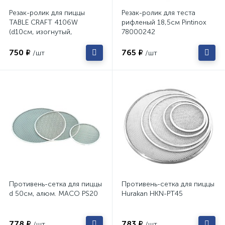
Резак-ролик для пиццы
Резак-ролик для теста
TABLE CRAFT 4106W
рифленый 18,5см Pintinox
(d10см, изогнутый,
78000242
нерж.сталь, ручка
пластиковая)
750 ₽
765 ₽
/шт
/шт
Противень-сетка для пиццы
Противень-сетка для пиццы
d 50см, алюм. MACO PS20
Hurakan HKN-PT45
778 ₽
783 ₽
/шт
/шт