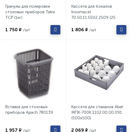
Гранулы для полировки
Кассета для бокалов
столовых приборов Tatra
Inoxmacel
TCP (1кг)
70.50.11.5502.2509 (25
ячеек)
1 750 ₽
1 806 ₽
/шт
/шт
Вставка для столовых
Кассета для стаканов Abat
приборов Apach 780139
МПК-700К.1102.00.00.091
(500х500)
1 957 ₽
2 069 ₽
/шт
/шт