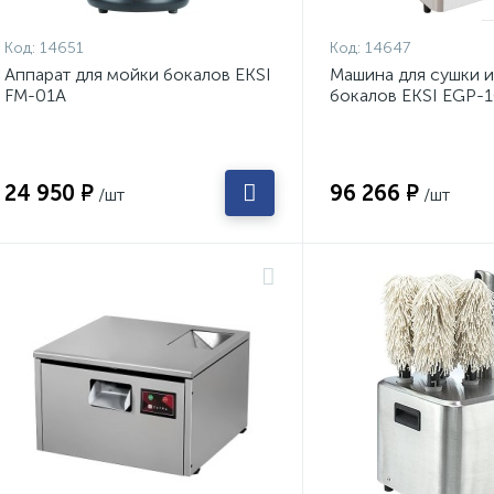
Код:
14651
Код:
14647
Аппарат для мойки бокалов EKSI
Машина для сушки 
FM-01A
бокалов EKSI EGP-
24 950 ₽
96 266 ₽
/шт
/шт