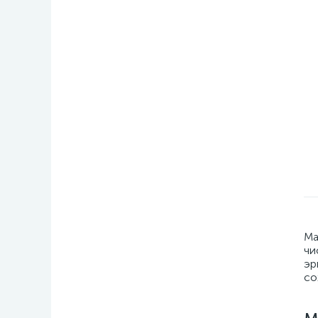
Ма
чи
эр
со