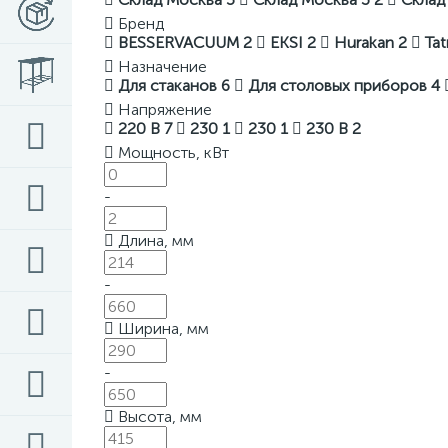
Бренд
BESSERVACUUM
2
EKSI
2
Hurakan
2
Tat
Назначение
Для стаканов
6
Для столовых приборов
4
Напряжение
220 В
7
230
1
230
1
230 В
2
Мощность, кВт
-
Длина, мм
-
Ширина, мм
-
Высота, мм