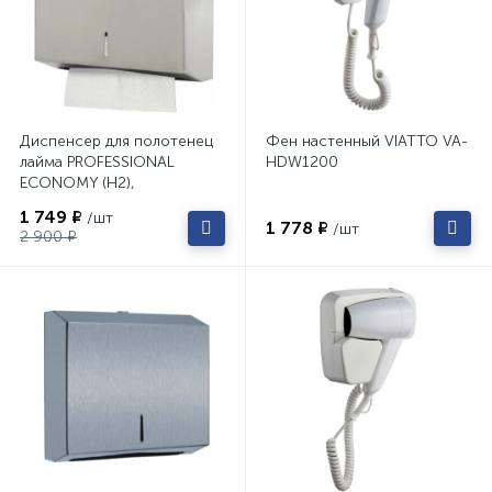
Диспенсер для полотенец
Фен настенный VIATTO VA-
лайма PROFESSIONAL
HDW1200
ECONOMY (H2),
нержавеющая сталь,
1 749 ₽
/шт
матовый, 605050
1 778 ₽
/шт
2 900 ₽