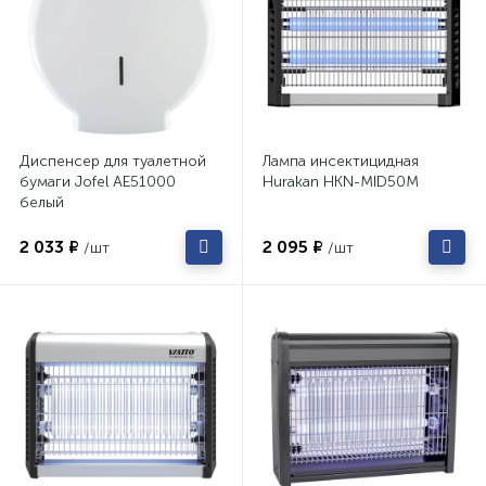
Диспенсер для туалетной
Лампа инсектицидная
бумаги Jofel AE51000
Hurakan HKN-MID50M
белый
2 033 ₽
2 095 ₽
/шт
/шт