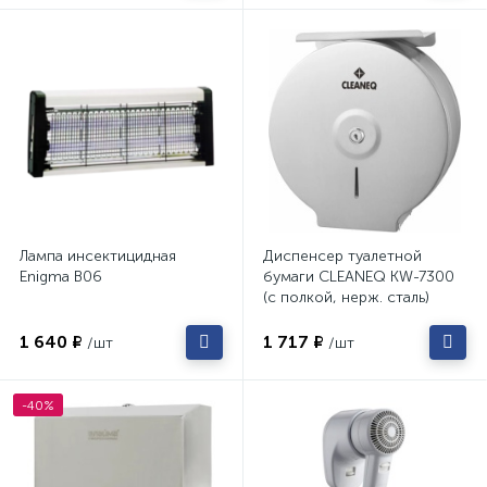
Лампа инсектицидная
Диспенсер туалетной
Enigma B06
бумаги CLEANEQ KW-7300
(с полкой, нерж. сталь)
1 640 ₽
1 717 ₽
/шт
/шт
-40%