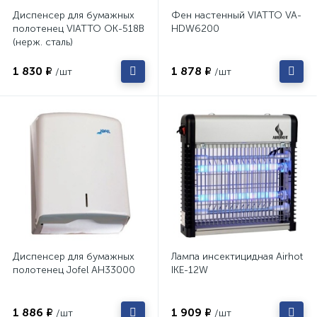
Диспенсер для бумажных
Фен настенный VIATTO VA-
полотенец VIATTO OK-518B
HDW6200
(нерж. сталь)
1 830 ₽
1 878 ₽
/шт
/шт
Диспенсер для бумажных
Лампа инсектицидная Airhot
полотенец Jofel AH33000
IKE-12W
1 886 ₽
1 909 ₽
/шт
/шт