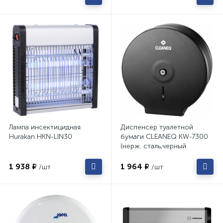
Лампа инсектицидная
Диспенсер туалетной
Hurakan HKN-LIN30
бумаги CLEANEQ KW-7300
(нерж. сталь,черный
матовый)
1 938 ₽
1 964 ₽
/шт
/шт