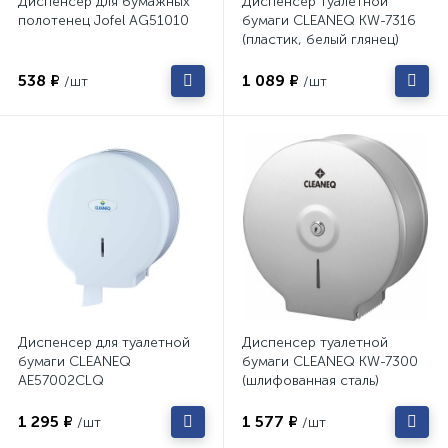
Диспенсер для бумажных
Диспенсер туалетной
полотенец Jofel AG51010
бумаги CLEANEQ KW-7316
(пластик, белый глянец)
538 ₽
1 089 ₽
/шт
/шт
Диспенсер для туалетной
Диспенсер туалетной
бумаги CLEANEQ
бумаги CLEANEQ KW-7300
AE57002CLQ
(шлифованная сталь)
1 295 ₽
1 577 ₽
/шт
/шт