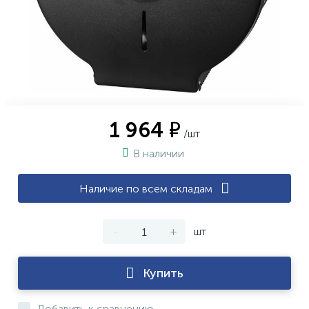
1 964 ₽
/шт
В наличии
Наличие по всем складам
-
+
шт
Купить
Добавить к сравнению