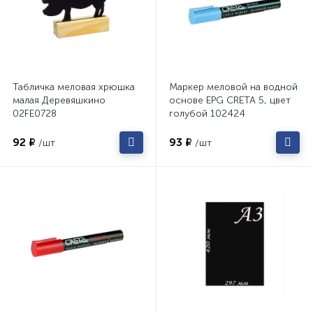
Табличка меловая хрюшка
Маркер меловой на водной
малая Деревяшкино
основе EPG CRETA 5, цвет
02FE0728
голубой 102424
92 ₽
93 ₽
/шт
/шт