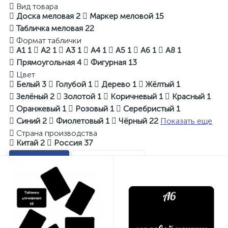
Вид товара
Доска меловая
2
Маркер меловой
15
Табличка меловая
22
Формат таблички
A1
1
A2
1
A3
1
A4
1
A5
1
A6
1
А8
1
Прямоугольная
4
Фигурная
13
Цвет
Белый
3
Голубой
1
Дерево
1
Жёлтый
1
Зелёный
2
Золотой
1
Коричневый
1
Красный
1
Оранжевый
1
Розовый
1
Серебристый
1
Синий
2
Фиолетовый
1
Чёрный
22
Показать еще
Страна производства
Китай
2
Россия
37
Показать
Очистить