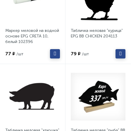
Маркер меловой на водной
Табличка меловая "курица"
основе EPG CRETA 10,
EPG BB CHICKEN 204113
белый 102396
77 ₽
79 ₽
/шт
/шт
Табличка меловая "хрюшка"
Табличка меловая "рыба" BB