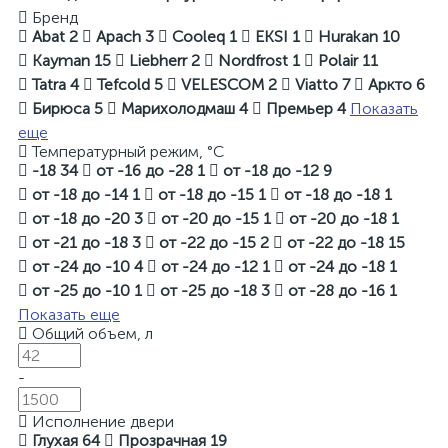
Бренд
Abat
2
Apach
3
Cooleq
1
EKSI
1
Hurakan
10
Kayman
15
Liebherr
2
Nordfrost
1
Polair
11
Tatra
4
Tefcold
5
VELESCOM
2
Viatto
7
Аркто
6
Бирюса
5
Марихолодмаш
4
Премьер
4
Показать
еще
Температурный режим, °С
-18
34
от -16 до -28
1
от -18 до -12
9
от -18 до -14
1
от -18 до -15
1
от -18 до -18
1
от -18 до -20
3
от -20 до -15
1
от -20 до -18
1
от -21 до -18
3
от -22 до -15
2
от -22 до -18
15
от -24 до -10
4
от -24 до -12
1
от -24 до -18
1
от -25 до -10
1
от -25 до -18
3
от -28 до -16
1
Показать еще
Общий объем, л
-
Исполнение двери
Глухая
64
Прозрачная
19