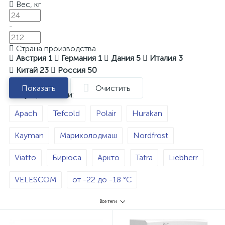
Вес, кг
-
Страна производства
Австрия
1
Германия
1
Дания
5
Италия
3
Китай
23
Россия
50
Показать
Очистить
Популярные теги:
Apach
Tefcold
Polair
Hurakan
Kayman
Марихолодмаш
Nordfrost
Viatto
Бирюса
Аркто
Tatra
Liebherr
VELESCOM
от -22 до -18 °С
от -24 до -10 °С
от -21 до -18 °С
-18 °С
Все теги
от -22 до -15 °С
от -18 до -12 °С