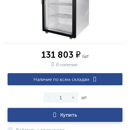
131 803 ₽
/шт
В наличии
Наличие по всем складам
-
+
шт
Купить
Добавить к сравнению