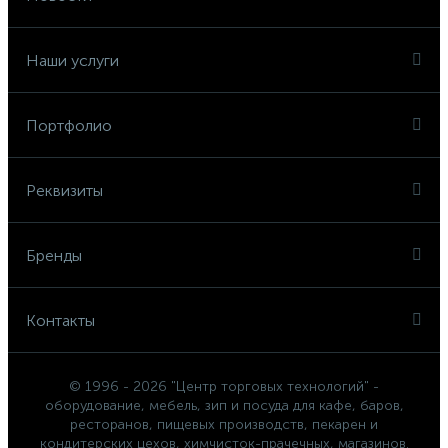
Наши услуги
Портфолио
Реквизиты
Бренды
Контакты
© 1996 - 2026 "Центр торговых технологий" -
оборудование, мебель, зип и посуда для кафе, баров,
ресторанов, пищевых производств, пекарен и
кондитерских цехов, химчисток-прачечных, магазинов.