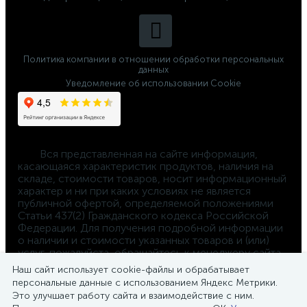
Политика компании в отношении обработки персональных
данных
Уведомление об использовании Cookie
	Вся представленная на сайте информация, 
касающаяся характеристик продуктов, наличия на 
складе, стоимости товаров, носит информационный 
характер и ни при каких условиях не является 
публичной офертой, определяемой положениями 
Статьи 437(2) Гражданского кодекса Российской 
Федерации. Для получения подробной информации 
о наличии и стоимости указанных товаров и (или) 
услуг, пожалуйста, обращайтесь к менеджеру сайта 
по телефону 
Наш сайт использует cookie-файлы и обрабатывает
8-800-550-4-660
персональные данные с использованием Яндекс Метрики.
Это улучшает работу сайта и взаимодействие с ним.