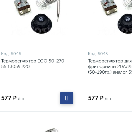
Код:
6046
Код:
6045
Терморегулятор EGO 50-270
Терморегулятор для
55.13059.220
фритюрницы 20A/2
(50-190гр.) аналог 
577 ₽
577 ₽
/шт
/шт