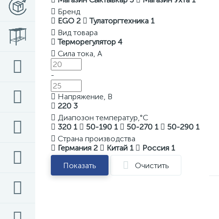
Бренд
EGO
2
Тулаторгтехника
1
Вид товара
Терморегулятор
4
Сила тока, А
-
Напряжение, В
220
3
Диапозон температур,°C
320
1
50-190
1
50-270
1
50-290
1
Страна производства
Германия
2
Китай
1
Россия
1
Показать
Очистить