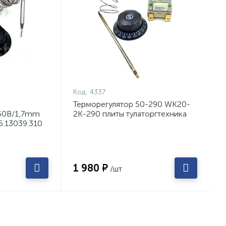
Код:
4337
Терморегулятор 50-290 WK20-
50B/1,7mm
2K-290 плиты тулаторгтехника
55.13039.310
1 980 ₽
/шт