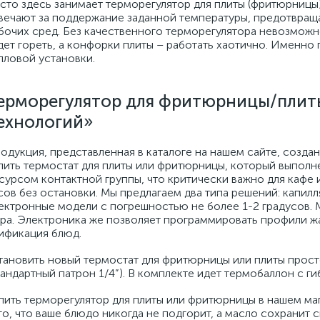
сто здесь занимает терморегулятор для плиты (фритюрницы
вечают за поддержание заданной температуры, предотвраща
бочих сред. Без качественного терморегулятора невозможн
дет гореть, а конфорки плиты – работать хаотично. Именн
пловой установки.
ерморегулятор для фритюрницы/плиты
ехнологий»
одукция, представленная в каталоге на нашем сайте, создан
пить термостат для плиты или фритюрницы, который выпол
сурсом контактной группы, что критически важно для кафе 
сов без остановки. Мы предлагаем два типа решений: капил
ектронные модели с погрешностью не более 1-2 градусов. 
ра. Электроника же позволяет программировать профили жар
ификация блюд.
тановить новый термостат для фритюрницы или плиты прос
тандартный патрон 1/4”). В комплекте идет термобаллон с г
пить терморегулятор для плиты или фритюрницы в нашем мага
го, что ваше блюдо никогда не подгорит, а масло сохранит 