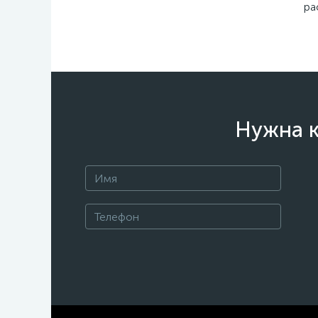
ра
Нужна к