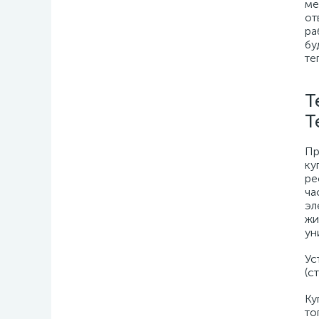
ме
от
ра
бу
те
Т
Т
Пр
ку
ре
ча
эл
жи
ун
Ус
(с
Ку
то