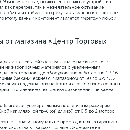
). Эти компактные, но жизненно важные устройства
я как перегрев, так и нежелательное остывание
о добиться стабильного результата: масло во фритюре
о поэтому данный компонент является «мозгом» любой
 от магазина «Центр Торговых
а для интенсивной эксплуатации. У нас вы можете
нен из жаропрочных материалов с увеличенным
и для ресторанов, где оборудование работает по 12-16
лярные (механические) с диапазоном от 50 до 320°C и
Механика надежна: она не боится скачков напряжения и
ки, что идеально для сетевых заведений, где важна
то благодаря универсальным посадочным размерам
ибкой капиллярной трубкой длиной от 0,5 до 2 метров.
зине – значит получить не просто деталь, а гарантию
свои свойства в два раза дольше. Экономьте на