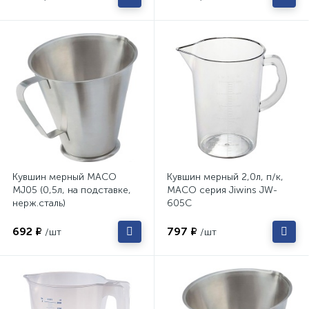
Кувшин мерный MACO
Кувшин мерный 2,0л, п/к,
MJ05 (0,5л, на подставке,
MACO серия Jiwins JW-
нерж.сталь)
605C
692 ₽
797 ₽
/шт
/шт