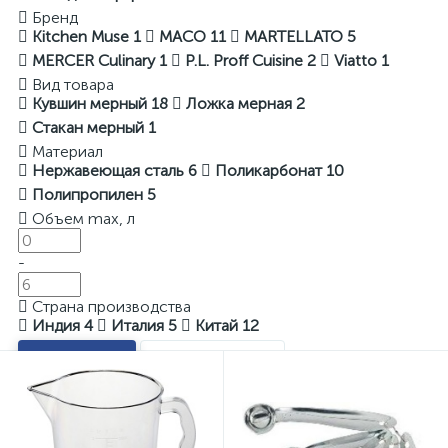
Бренд
Kitchen Muse
1
MACO
11
MARTELLATO
5
MERCER Culinary
1
P.L. Proff Cuisine
2
Viatto
1
Вид товара
Кувшин мерный
18
Ложка мерная
2
Стакан мерный
1
Материал
Нержавеющая сталь
6
Поликарбонат
10
Полипропилен
5
Объем max, л
-
Страна производства
Индия
4
Италия
5
Китай
12
Показать
Очистить