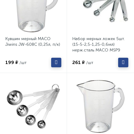
Кувшин мерный MACO
Набор мерных ложек 5шт.
Jiwins JW-608C (0,25л, п/к)
(15-5-2,5-1,25-0,6мл)
нерж.сталь MACO MSP9
199 ₽
261 ₽
/шт
/шт