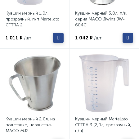
Кувшин мерный 1,0л,
Кувшин мерный 3,0л, п/к,
прозрачный, п/п Martellato
серия MACO Jiwins JW-
CFTRA 2
604C
1 011 ₽
1 042 ₽
/шт
/шт
Кувшин мерный 2,0л, на
Кувшин мерный Martellato
подставке, нерж.сталь
CFTRA 3 (2,0л, прозрачный,
MACO MJ2
п/п)