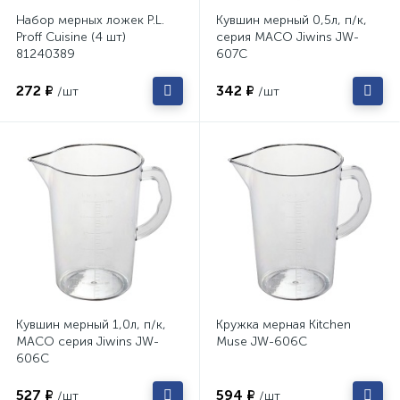
Набор мерных ложек P.L.
Кувшин мерный 0,5л, п/к,
Proff Cuisine (4 шт)
серия MACO Jiwins JW-
81240389
607C
272 ₽
342 ₽
/шт
/шт
Кувшин мерный 1,0л, п/к,
Кружка мерная Kitchen
MACO серия Jiwins JW-
Muse JW-606C
606C
527 ₽
594 ₽
/шт
/шт