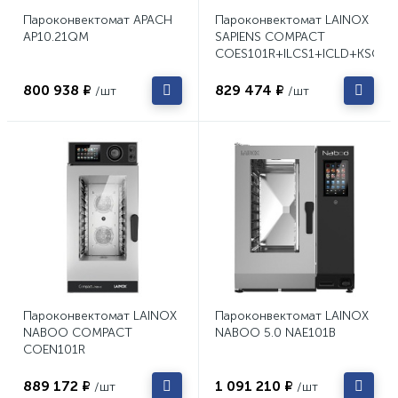
Пароконвектомат APACH
Пароконвектомат LAINOX
AP10.21QM
SAPIENS COMPACT
COES101R+ILCS1+ICLD+KSCO
800 938 ₽
829 474 ₽
/шт
/шт
Пароконвектомат LAINOX
Пароконвектомат LAINOX
NABOO COMPACT
NABOO 5.0 NAE101B
COEN101R
889 172 ₽
1 091 210 ₽
/шт
/шт