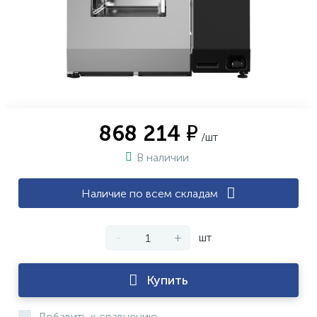
868 214 ₽
/шт
В наличии
Наличие по всем складам
-
+
шт
Купить
Добавить к сравнению