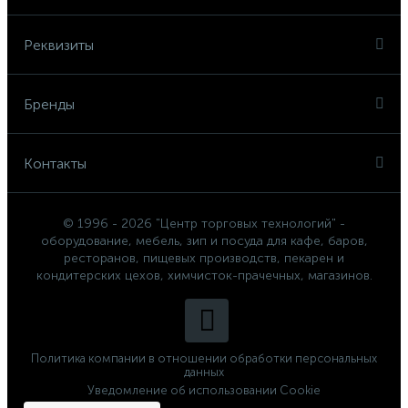
Реквизиты
Бренды
Контакты
© 1996 - 2026 "Центр торговых технологий" -
оборудование, мебель, зип и посуда для кафе, баров,
ресторанов, пищевых производств, пекарен и
кондитерских цехов, химчисток-прачечных, магазинов.
Политика компании в отношении обработки персональных
данных
Уведомление об использовании Cookie