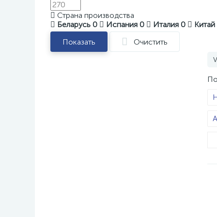
Страна производства
Беларусь
0
Испания
0
Италия
0
Китай
Показать
Очистить
V
По
H
A
E
С
Э