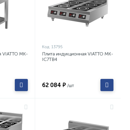
Код:
13795
я VIATTO MK-
Плита индукционная VIATTO MK-
IC7TB4
62 084 ₽
/шт