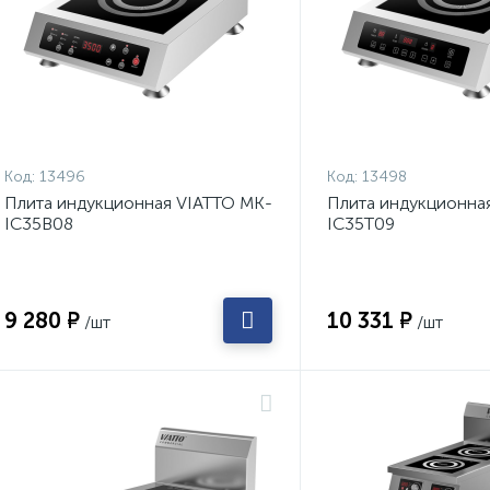
Код:
13496
Код:
13498
Плита индукционная VIATTO MK-
Плита индукционна
IC35B08
IC35T09
9 280 ₽
10 331 ₽
/шт
/шт