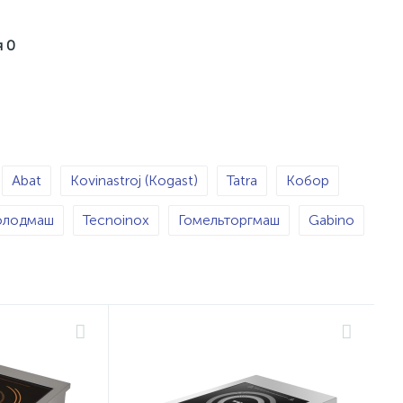
я
0
Abat
Kovinastroj (Kogast)
Tatra
Кобор
олодмаш
Tecnoinox
Гомельторгмаш
Gabino
WOK-индукция
Чугунная
Секционная
4
Конфорок - 2
Конфорок - 3