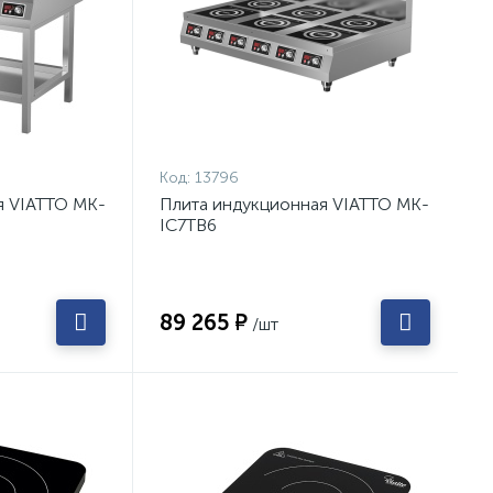
Код:
13796
я VIATTO MK-
Плита индукционная VIATTO MK-
IC7TB6
89 265 ₽
/шт