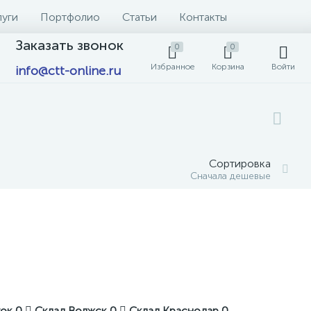
луги
Портфолио
Статьи
Контакты
Заказать звонок
0
0
Избранное
Корзина
Войти
info@ctt-online.ru
Сортировка
Сначала дешевые
ток
0
Склад Волжск
0
Склад Краснодар
0