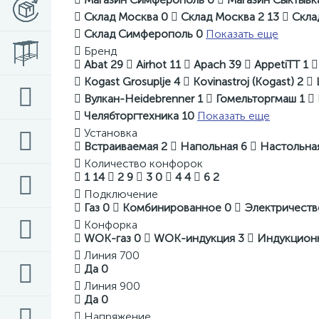
Склад Москва
0
Склад Москва 2
13
Скла
Склад Симферополь
0
Показать еще
Бренд
Abat
29
Airhot
11
Apach
39
AppetiTT
1
Kogast Grosuplje
4
Kovinastroj (Kogast)
2
Вулкан-Heidebrenner
1
Гомельторгмаш
1
Челябторгтехника
10
Показать еще
Установка
Встраиваемая
2
Напольная
6
Настольна
Количество конфорок
1
14
2
9
3
0
4
4
6
2
Подключение
Газ
0
Комбинированное
0
Электричест
Конфорка
WOK-газ
0
WOK-индукция
3
Индукцион
Линия 700
Да
0
Линия 900
Да
0
Напряжение