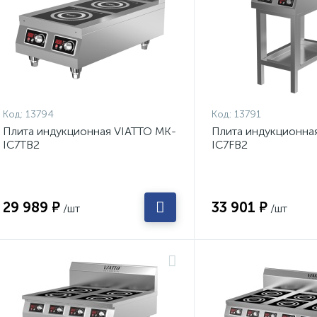
Код:
13794
Код:
13791
Плита индукционная VIATTO MK-
Плита индукционна
IC7TB2
IC7FB2
29 989 ₽
33 901 ₽
/шт
/шт