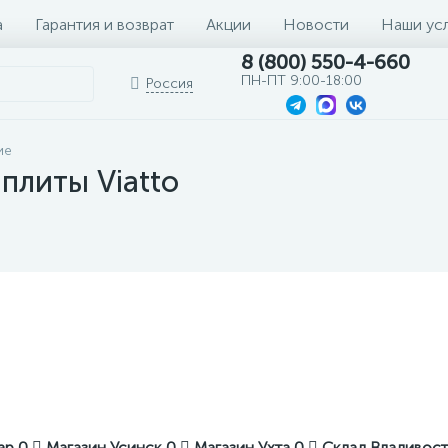
а
Гарантия и возврат
Акции
Новости
Наши ус
8 (800) 550-4-660
ПН-ПТ 9:00-18:00
Россия
ие
плиты Viatto
кар
0
Магазин Усинск
0
Магазин Ухта
0
Склад Владивос