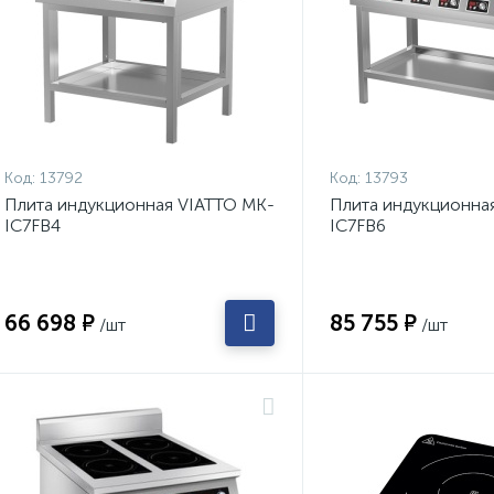
Код:
13792
Код:
13793
Плита индукционная VIATTO MK-
Плита индукционна
IC7FB4
IC7FB6
66 698 ₽
85 755 ₽
/шт
/шт