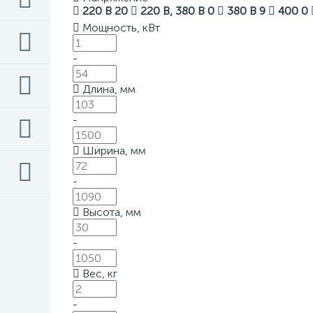
220 В
20
220 В, 380 В
0
380 В
9
400
0
Мощность, кВт
-
Длина, мм
-
Ширина, мм
-
Высота, мм
-
Вес, кг
-