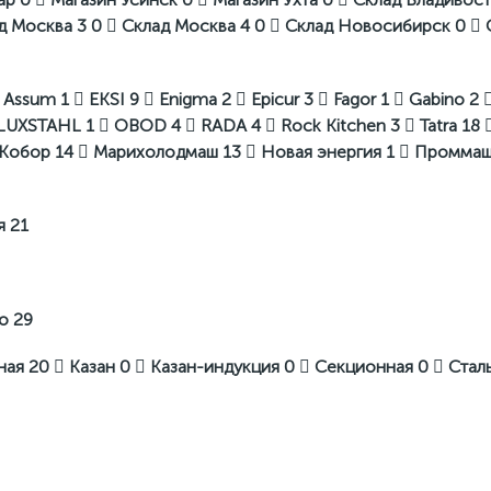
д Москва 3
0
Склад Москва 4
0
Склад Новосибирск
0
Assum
1
EKSI
9
Enigma
2
Epicur
3
Fagor
1
Gabino
2
LUXSTAHL
1
OBOD
4
RADA
4
Rock Kitchen
3
Tatra
18
Кобор
14
Марихолодмаш
13
Новая энергия
1
Промма
я
21
во
29
ная
20
Казан
0
Казан-индукция
0
Секционная
0
Стал