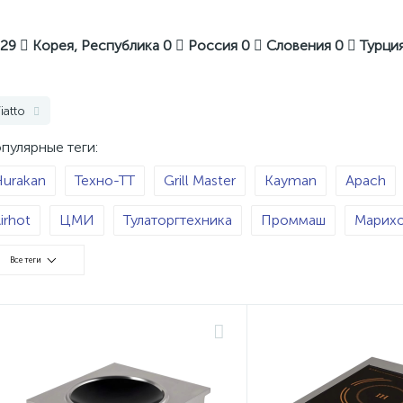
29
Корея, Республика
0
Россия
0
Словения
0
Турци
iatto
пулярные теги:
urakan
Техно-ТТ
Grill Master
Kayman
Apach
irhot
ЦМИ
Тулаторгтехника
Проммаш
Марих
KSI
Вулкан-Heidebrenner
Vortmax
Индукционная
Все теги
тальная
Конфорок - 1
Конфорок - 6
Конфорок - 
лектричество
Газ