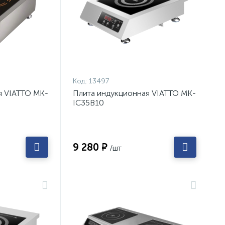
Код:
13497
я VIATTO MK-
Плита индукционная VIATTO MK-
IC35B10
9 280 ₽
/шт