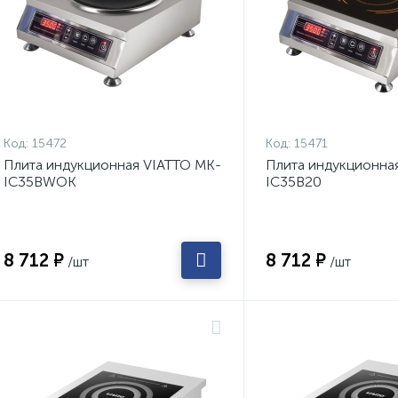
Код:
15472
Код:
15471
Плита индукционная VIATTO MK-
Плита индукционна
IC35BWOK
IC35B20
8 712 ₽
8 712 ₽
/шт
/шт