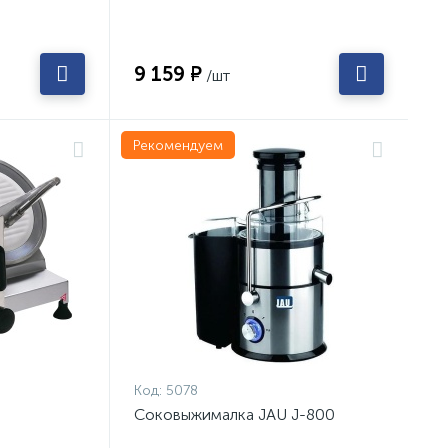
9 159 ₽
/шт
Рекомендуем
Код:
5078
Соковыжималка JAU J-800