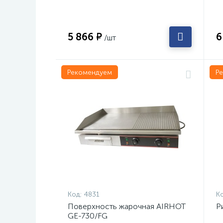
5 866 ₽
6
/шт
Рекомендуем
Р
Код:
4831
Ко
Поверхность жарочная AIRHOT
Р
GE-730/FG