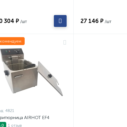
0 304 ₽
27 146 ₽
/шт
/шт
екомендуем
д:
4821
ритюрница AIRHOT EF4
1 отзыв
5.0