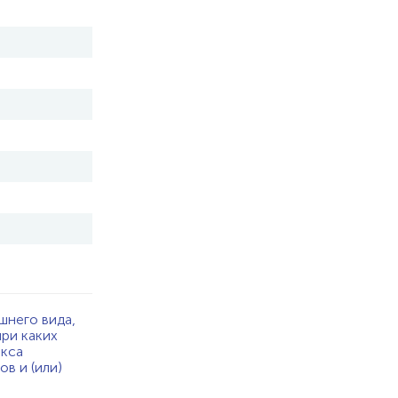
шнего вида,
при каких
екса
в и (или)