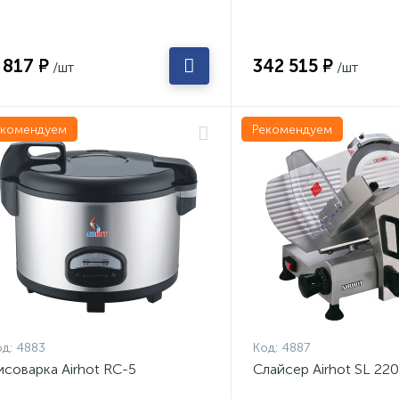
 817 ₽
342 515 ₽
/шт
/шт
екомендуем
Рекомендуем
д:
4883
Код:
4887
исоварка Airhot RC-5
Слайсер Airhot SL 220