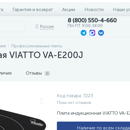
та
Гарантия и возврат
Акции
Новости
Наши у
8 (800) 550-4-660
ПН-ПТ 9:00-18:00
Россия
ние
Профессиональные плиты
ая VIATTO VA-E200J
личие
Отзывы
0
Код товара:
7223
Пока нет отзывов
Плита индукционная VIATTO VA-
Наличие по всем склад