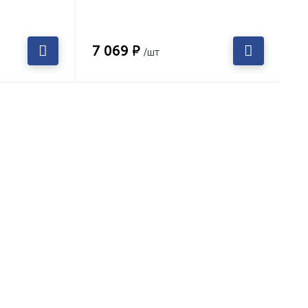
7 069 ₽
/шт