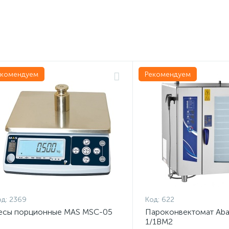
екомендуем
Рекомендуем
д:
2369
Код:
622
есы порционные MAS MSC-05
Пароконвектомат Aba
1/1ВМ2