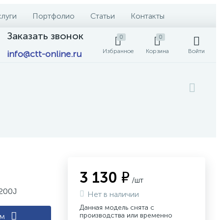
слуги
Портфолио
Статьи
Контакты
Заказать звонок
0
0
Избранное
Корзина
Войти
info@ctt-online.ru
3 130 ₽
/шт
E200J
Нет в наличии
Данная модель снята с
производства или временно
ам