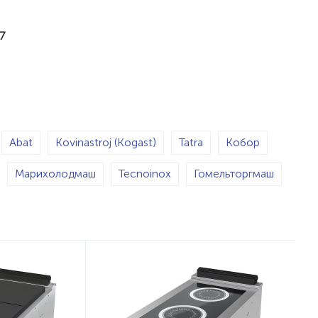
7
Abat
Kovinastroj (Kogast)
Tatra
Кобор
Марихолодмаш
Tecnoinox
Гомельторгмаш
WOK-индукция
Чугунная
Секционная
4
Конфорок - 2
Конфорок - 3