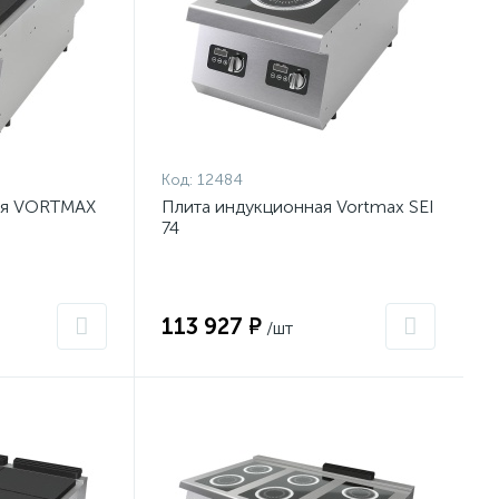
Код:
12484
ая VORTMAX
Плита индукционная Vortmax SEI
74
113 927 ₽
/шт