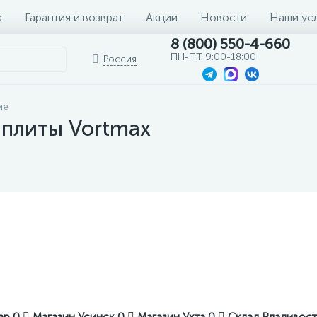
а
Гарантия и возврат
Акции
Новости
Наши ус
8 (800) 550-4-660
ПН-ПТ 9:00-18:00
Россия
ие
плиты Vortmax
кар
0
Магазин Усинск
0
Магазин Ухта
0
Склад Владивос