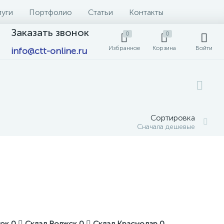
луги
Портфолио
Статьи
Контакты
Заказать звонок
0
0
Избранное
Корзина
Войти
info@ctt-online.ru
Сортировка
Сначала дешевые
ток
0
Склад Волжск
0
Склад Краснодар
0