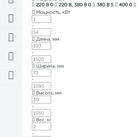
220 В
0
220 В, 380 В
0
380 В
5
400
0
Мощность, кВт
-
Длина, мм
-
Ширина, мм
-
Высота, мм
-
Вес, кг
-