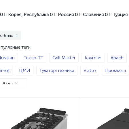
0
Корея, Республика
0
Россия
0
Словения
0
Турция
ortmax
пулярные теги:
urakan
Техно-ТТ
Grill Master
Kayman
Apach
irhot
ЦМИ
Тулаторгтехника
Viatto
Проммаш
abino
EKSI
Вулкан-Heidebrenner
Индукционная
Все теги
тальная
Конфорок - 1
Конфорок - 6
Конфорок - 
лектричество
Газ