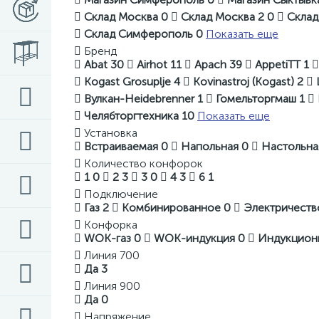
Склад Москва
0
Склад Москва 2
0
Склад
Склад Симферополь
0
Показать еще
Бренд
Abat
30
Airhot
11
Apach
39
AppetiTT
1
Kogast Grosuplje
4
Kovinastroj (Kogast)
2
Вулкан-Heidebrenner
1
Гомельторгмаш
1
Челябторгтехника
10
Показать еще
Установка
Встраиваемая
0
Напольная
0
Настольн
Количество конфорок
1
0
2
3
3
0
4
3
6
1
Подключение
Газ
2
Комбинированное
0
Электричест
Конфорка
WOK-газ
0
WOK-индукция
0
Индукцион
Линия 700
Да
3
Линия 900
Да
0
Напряжение