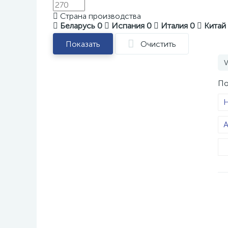
Страна производства
Беларусь
0
Испания
0
Италия
0
Китай
Показать
Очистить
V
По
H
A
G
С
Э