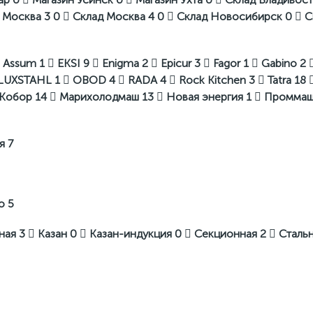
 Москва 3
0
Склад Москва 4
0
Склад Новосибирск
0
С
Assum
1
EKSI
9
Enigma
2
Epicur
3
Fagor
1
Gabino
2
LUXSTAHL
1
OBOD
4
RADA
4
Rock Kitchen
3
Tatra
18
Кобор
14
Марихолодмаш
13
Новая энергия
1
Промма
ая
7
во
5
ная
3
Казан
0
Казан-индукция
0
Секционная
2
Сталь