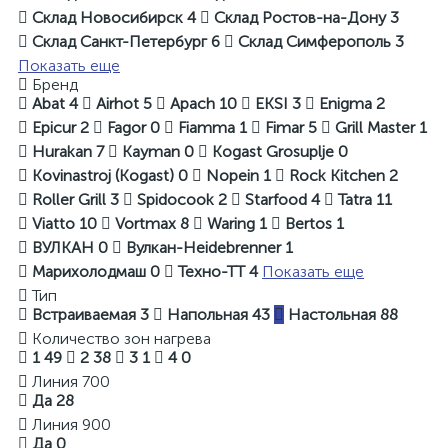
Склад Новосибирск
4
Склад Ростов-на-Дону
3
Склад Санкт-Петербург
6
Склад Симферополь
3
Показать еще
Бренд
Abat
4
Airhot
5
Apach
10
EKSI
3
Enigma
2
Epicur
2
Fagor
0
Fiamma
1
Fimar
5
Grill Master
1
Hurakan
7
Kayman
0
Kogast Grosuplje
0
Kovinastroj (Kogast)
0
Nopein
1
Rock Kitchen
2
Roller Grill
3
Spidocook
2
Starfood
4
Tatra
11
Viatto
10
Vortmax
8
Waring
1
Вertos
1
ВУЛКАН
0
Вулкан-Heidebrenner
1
Марихолодмаш
0
Техно-ТТ
4
Показать еще
Тип
Встраиваемая
3
Напольная
43
Настольная
88
Количество зон нагрева
1
49
2
38
3
1
4
0
Линия 700
Да
28
Линия 900
Да
0