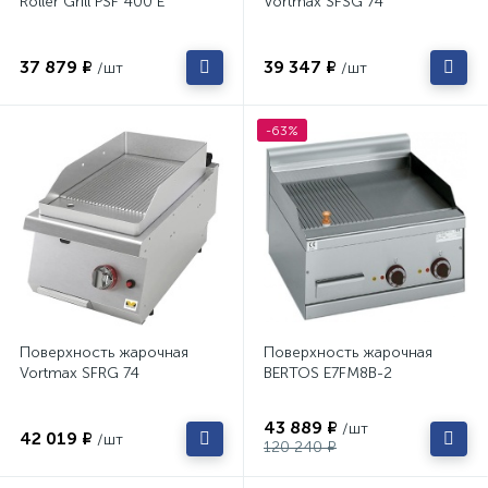
Roller Grill PSF 400 E
Vortmax SFSG 74
37 879 ₽
39 347 ₽
/шт
/шт
-63%
Поверхность жарочная
Поверхность жарочная
Vortmax SFRG 74
BERTOS E7FM8B-2
43 889 ₽
/шт
42 019 ₽
/шт
120 240 ₽