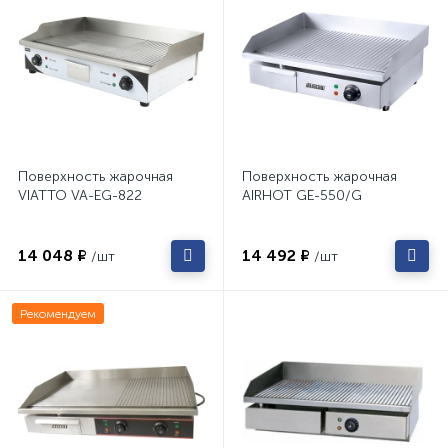
Поверхность жарочная
Поверхность жарочная
VIATTO VA-EG-822
AIRHOT GE-550/G
14 048 ₽
14 492 ₽
/шт
/шт
Рекомендуем