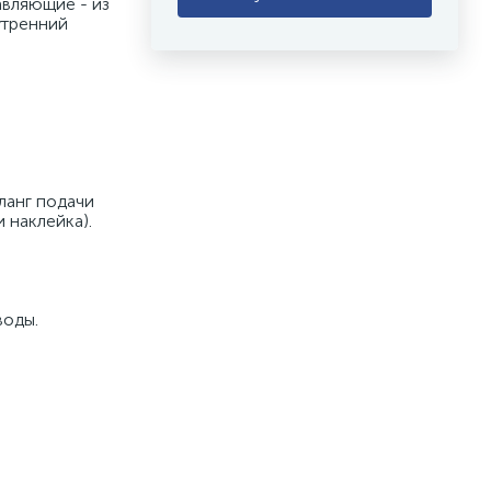
вляющие - из 
тренний 
анг подачи 
 наклейка). 
оды. 