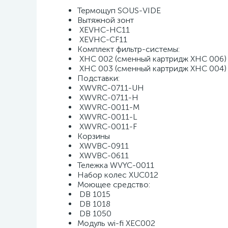
Термощуп SOUS-VIDE 
Вытяжной зонт 
 XEVHC-HC11 
 XEVHC-CF11 
Комплект фильтр-системы: 
 XHC 002 (сменный картридж XHC 006)
 XHC 003 (сменный картридж XHC 004)
Подставки:​ 
 XWVRC-0711-UH 
 XWVRC-0711-H 
 XWVRC-0011-M 
 XWVRC-0011-L 
 XWVRC-0011-F 
Корзины 
 XWVBC-0911 
 XWVBC-0611 
Тележка WVYC-0011 
Набор колес XUC012 
Моющее средство: 
 DB 1015 
 DB 1018 
 DB 1050 
Модуль wi-fi XEC002