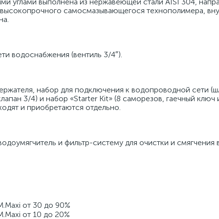
ми углами выполнена из нержавеющей стали AISI 304, напра
з высокопрочного самосмазывающегося технополимера, вну
а. 
и водоснабжения (вентиль 3/4″). 
ержателя, набор для подключения к водопроводной сети (шл
пан 3/4) и набор «Starter Kit» (8 саморезов, гаечный ключ и
ходят и приобретаются отдельно. 
доумягчитель и фильтр-систему для очистки и смягчения в
M.Maxi от 30 до 90% 
M.Maxi от 10 до 20% 