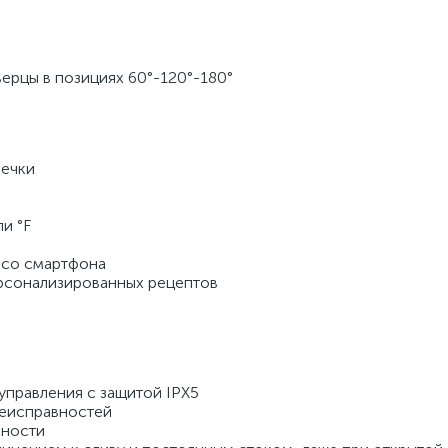
ерцы в позициях 60°-120°-180° 
ечки 
и °F 
 
 со смартфона 
рсонализированных рецептов 
правления с защитой IPX5 
еисправностей 
ности 