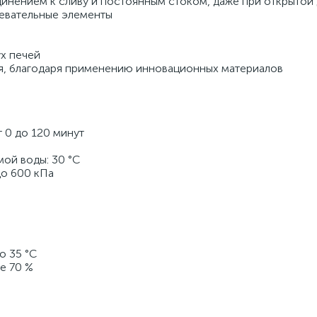
инением к сливу и постоянным стоком, даже при открытой 
евательные элементы 
х печей 
я, благодаря применению инновационных материалов 
 0 до 120 минут 
 
ой воды: 30 °C 
о 600 кПа 
 35 °C 
е 70 % 