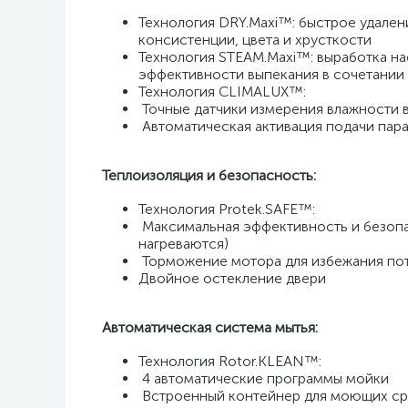
Технология DRY.Maxi™: быстрое удалени
консистенции, цвета и хрусткости 
Технология STEAM.Maxi™: выработка на
эффективности выпекания в сочетании 
Технология CLIMALUX™: 
 Точные датчики измерения влажности 
 Автоматическая активация подачи пара
Теплоизоляция и безопасность:
Технология Protek.SAFE™: 
 Максимальная эффективность и безопасность при работе (внешняя поверхность печи и стекла двери не 
нагреваются) 
 Торможение мотора для избежания пот
Двойное остекление двери 
Автоматическая система мытья:
 ​
Технология Rotor.KLEAN™: 
 4 автоматические программы мойки 
 Встроенный контейнер для моющих с