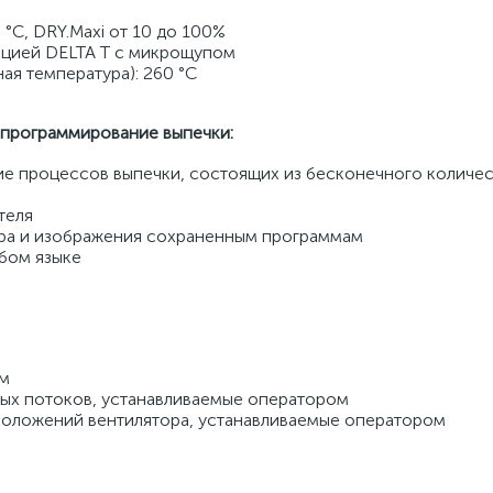
 °C, DRY.Maxi от 10 до 100% 
кцией DELTA T с микрощупом 
я температура): 260 °С 
программирование выпечки: 
 процессов выпечки, состоящих из бесконечного количест
теля 
ра и изображения сохраненным программам 
бом языке 
м 
ых потоков, устанавливаемые оператором 
положений вентилятора, устанавливаемые оператором 