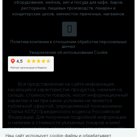
оборудование, мебель, зип и посуда для кафе, баров,
ресторанов, пищевых производств, пекарен и
кондитерских цехов, химчисток-прачечных, магазинов.
Политика компании в отношении обработки персональных
данных
Уведомление об использовании Cookie
	Вся представленная на сайте информация, 
касающаяся характеристик продуктов, наличия на 
складе, стоимости товаров, носит информационный 
характер и ни при каких условиях не является 
публичной офертой, определяемой положениями 
Статьи 437(2) Гражданского кодекса Российской 
Федерации. Для получения подробной информации 
о наличии и стоимости указанных товаров и (или) 
услуг, пожалуйста, обращайтесь к менеджеру сайта 
по телефону 
Наш сайт использует cookie-файлы и обрабатывает