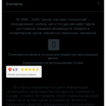
Контакты
© 1996 - 2026 "Центр торговых технологий" -
оборудование, мебель, зип и посуда для кафе, баров,
ресторанов, пищевых производств, пекарен и
кондитерских цехов, химчисток-прачечных, магазинов.
Политика компании в отношении обработки персональных
данных
Уведомление об использовании Cookie
	Вся представленная на сайте информация, 
касающаяся характеристик продуктов, наличия на 
складе, стоимости товаров, носит информационный 
характер и ни при каких условиях не является 
публичной офертой, определяемой положениями 