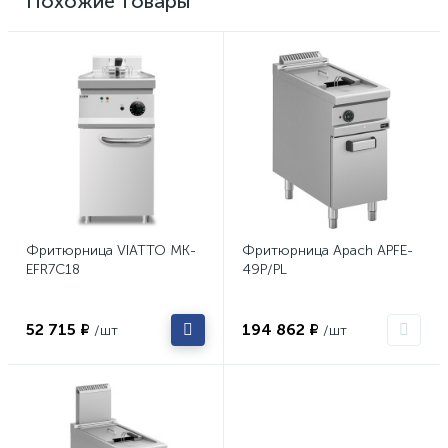
Похожие товары
Фритюрница VIATTO MK-
Фритюрница Apach APFE-
EFR7C18
49P/PL
52 715 ₽
194 862 ₽
/шт
/шт