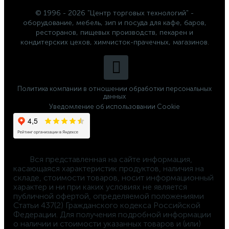
© 1996 - 2026 "Центр торговых технологий" -
оборудование, мебель, зип и посуда для кафе, баров,
ресторанов, пищевых производств, пекарен и
кондитерских цехов, химчисток-прачечных, магазинов.
Политика компании в отношении обработки персональных
данных
Уведомление об использовании Cookie
	Вся представленная на сайте информация, 
касающаяся характеристик продуктов, наличия на 
складе, стоимости товаров, носит информационный 
характер и ни при каких условиях не является 
публичной офертой, определяемой положениями 
Статьи 437(2) Гражданского кодекса Российской 
Федерации. Для получения подробной информации 
о наличии и стоимости указанных товаров и (или) 