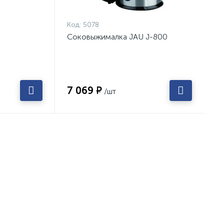
Код:
5078
Соковыжималка JAU J-800
7 069 ₽
/шт