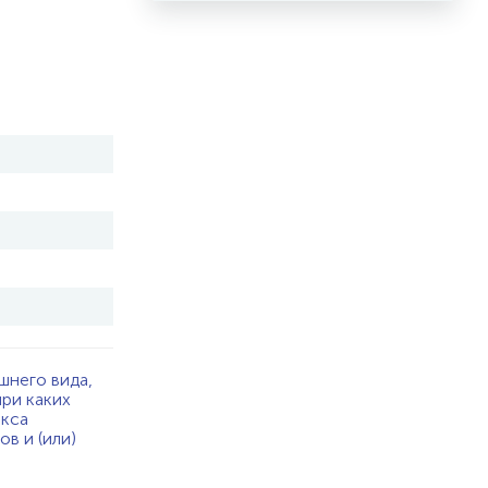
шнего вида,
при каких
екса
в и (или)