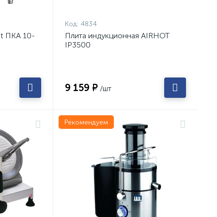
Код:
4834
t ПКА 10-
Плита индукционная AIRHOT
IP3500
9 159 ₽
/шт
Рекомендуем