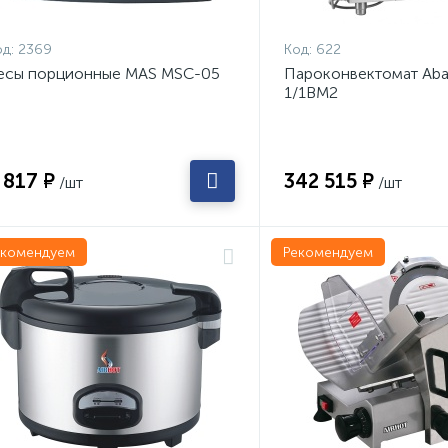
д:
2369
Код:
622
есы порционные MAS MSC-05
Пароконвектомат Aba
1/1ВМ2
 817 ₽
342 515 ₽
/шт
/шт
екомендуем
Рекомендуем