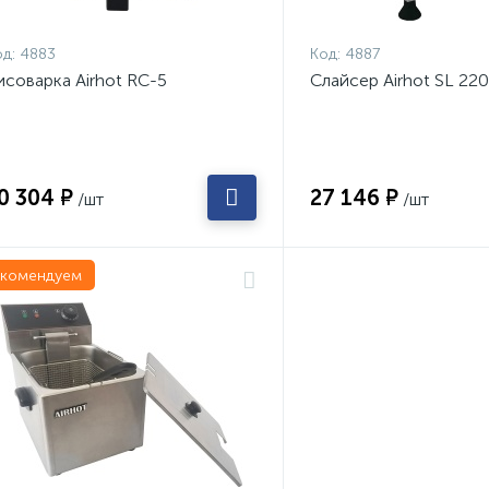
д:
4883
Код:
4887
исоварка Airhot RC-5
Слайсер Airhot SL 220
0 304 ₽
27 146 ₽
/шт
/шт
екомендуем