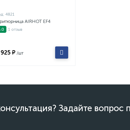
д:
4821
ритюрница AIRHOT EF4
1 отзыв
5.0
 925 ₽
/шт
онсультация? Задайте вопрос 