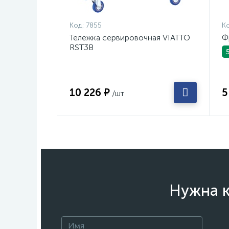
Код:
7855
Ко
Тележка сервировочная VIATTO
Ф
RST3B
10 226 ₽
5
/шт
Нужна к