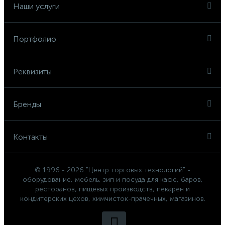
Наши услуги
Портфолио
Реквизиты
Бренды
Контакты
© 1996 - 2026 "Центр торговых технологий" -
оборудование, мебель, зип и посуда для кафе, баров,
ресторанов, пищевых производств, пекарен и
кондитерских цехов, химчисток-прачечных, магазинов.