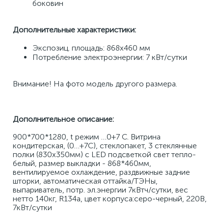
боковин 
Дополнительные характеристики: 
Экспозиц. площадь: 868х460 мм 
Потребление электроэнергии: 7 кВт/сутки 
Внимание! На фото модель другого размера.
Дополнительное описание:
900*700*1280, t режим …0+7 С. Витрина 
кондитерская, (0…+7С), стеклопакет, 3 стеклянные 
полки (830х350мм) с LED подсветкой свет тепло-
белый, размер выкладки - 868*460мм, 
вентилируемое охлаждение, раздвижные задние 
шторки, автоматическая оттайка/ТЭНы, 
выпариватель, потр. эл.энергии 7кВтч/сутки, вес 
нетто 140кг, R134а, цвет корпуса:серо-черный, 220В, 
7кВт/сутки