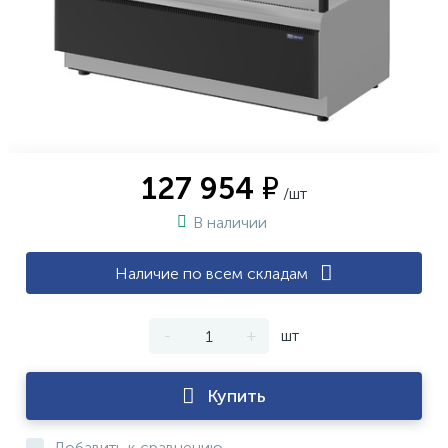
127 954 ₽
/шт
В наличии
Наличие по всем складам
-
+
шт
Купить
Добавить к сравнению