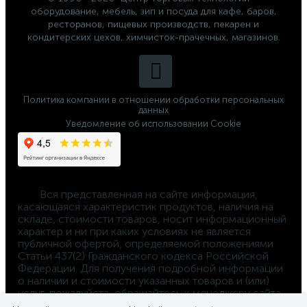
оборудование, мебель, зип и посуда для кафе, баров,
ресторанов, пищевых производств, пекарен и
кондитерских цехов, химчисток-прачечных, магазинов.
Политика компании в отношении обработки персональных
данных
Уведомление об использовании Cookie
	Вся представленная на сайте информация, 
касающаяся характеристик продуктов, наличия на 
складе, стоимости товаров, носит информационный 
характер и ни при каких условиях не является 
публичной офертой, определяемой положениями 
Статьи 437(2) Гражданского кодекса Российской 
Федерации. Для получения подробной информации 
о наличии и стоимости указанных товаров и (или) 
услуг, пожалуйста, обращайтесь к менеджеру сайта 
по телефону 