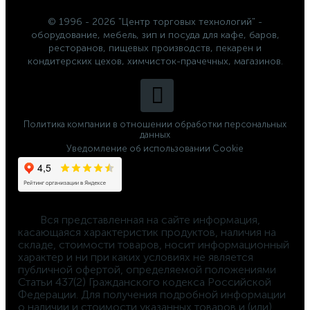
© 1996 - 2026 "Центр торговых технологий" -
оборудование, мебель, зип и посуда для кафе, баров,
ресторанов, пищевых производств, пекарен и
кондитерских цехов, химчисток-прачечных, магазинов.
Политика компании в отношении обработки персональных
данных
Уведомление об использовании Cookie
	Вся представленная на сайте информация, 
касающаяся характеристик продуктов, наличия на 
складе, стоимости товаров, носит информационный 
характер и ни при каких условиях не является 
публичной офертой, определяемой положениями 
Статьи 437(2) Гражданского кодекса Российской 
Федерации. Для получения подробной информации 
о наличии и стоимости указанных товаров и (или) 