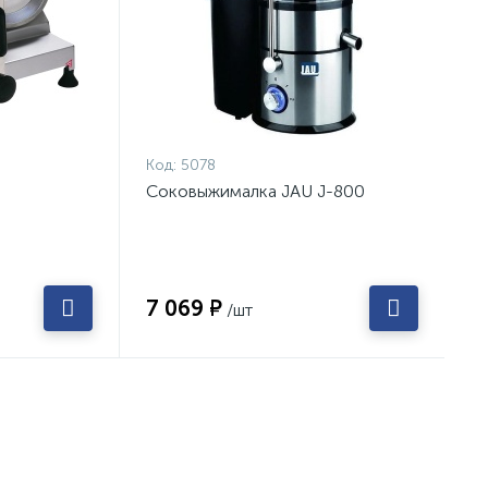
Код:
5078
Соковыжималка JAU J-800
7 069 ₽
/шт