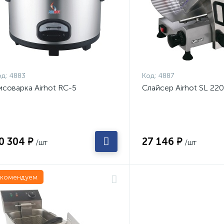
д:
4883
Код:
4887
исоварка Airhot RC-5
Слайсер Airhot SL 220
0 304 ₽
27 146 ₽
/шт
/шт
екомендуем