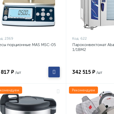
д:
2369
Код:
622
есы порционные MAS MSC-05
Пароконвектомат Aba
1/1ВМ2
 817 ₽
342 515 ₽
/шт
/шт
екомендуем
Рекомендуем