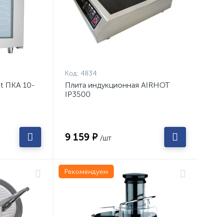
Код:
4834
t ПКА 10-
Плита индукционная AIRHOT
IP3500
9 159 ₽
/шт
Рекомендуем