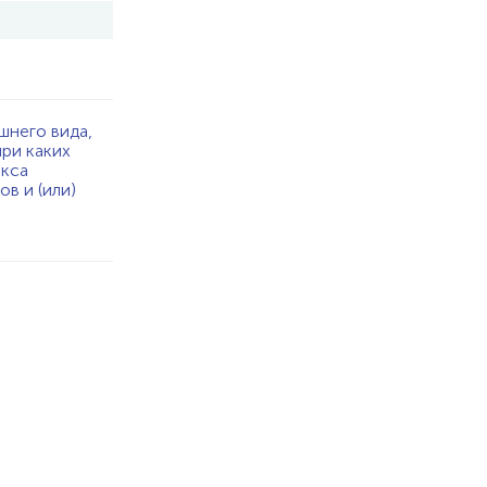
шнего вида,
при каких
екса
в и (или)