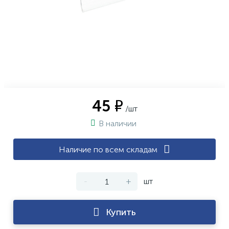
45 ₽
/шт
В наличии
Наличие по всем складам
-
+
шт
Купить