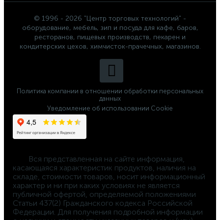
© 1996 - 2026 "Центр торговых технологий" -
оборудование, мебель, зип и посуда для кафе, баров,
ресторанов, пищевых производств, пекарен и
кондитерских цехов, химчисток-прачечных, магазинов.
Политика компании в отношении обработки персональных
данных
Уведомление об использовании Cookie
	Вся представленная на сайте информация, 
касающаяся характеристик продуктов, наличия на 
складе, стоимости товаров, носит информационный 
характер и ни при каких условиях не является 
публичной офертой, определяемой положениями 
Статьи 437(2) Гражданского кодекса Российской 
Федерации. Для получения подробной информации 