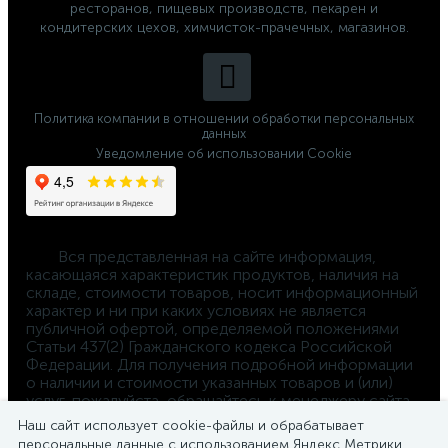
ресторанов, пищевых производств, пекарен и
кондитерских цехов, химчисток-прачечных, магазинов.
Политика компании в отношении обработки персональных
данных
Уведомление об использовании Cookie
	Вся представленная на сайте информация, 
касающаяся характеристик продуктов, наличия на 
складе, стоимости товаров, носит информационный 
характер и ни при каких условиях не является 
публичной офертой, определяемой положениями 
Статьи 437(2) Гражданского кодекса Российской 
Федерации. Для получения подробной информации 
о наличии и стоимости указанных товаров и (или) 
услуг, пожалуйста, обращайтесь к менеджеру сайта 
по телефону 
Наш сайт использует cookie-файлы и обрабатывает
8-800-550-4-660
персональные данные с использованием Яндекс Метрики.