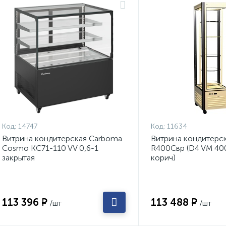
Код:
14747
Код:
11634
Витрина кондитерская Carboma
Витрина кондитерс
Cosmo KC71-110 VV 0,6-1
R400Cвр (D4 VM 40
закрытая
корич)
113 396 ₽
113 488 ₽
/шт
/шт