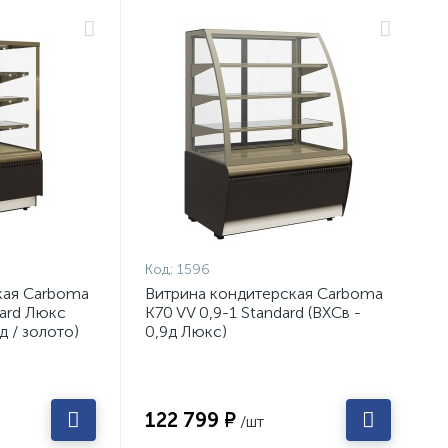
Код:
1596
кая Carboma
Витрина кондитерская Carboma
dard Люкс
K70 VV 0,9-1 Standard (ВХСв -
д / золото)
0,9д Люкс)
122 799 ₽
/шт