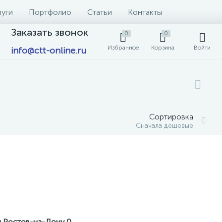
луги
Портфолио
Статьи
Контакты
Заказать звонок
0
0
Избранное
Корзина
Войти
info@ctt-online.ru
Сортировка
Сначала дешевые
д Ростов-на-Дону
0