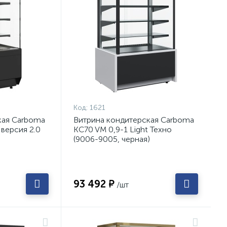
Код:
1621
кая Carboma
Витрина кондитерская Carboma
 версия 2.0
KC70 VM 0,9-1 Light Техно
(9006-9005, черная)
93 492 ₽
/шт