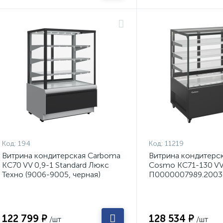
Код:
194
Код:
11219
Витрина кондитерская Carboma
Витрина кондитерс
KC70 VV 0,9-1 Standard Люкс
Cosmo KC71-130 VV 
Техно (9006-9005, черная)
П0000007989.2003
122 799 ₽
128 534 ₽
/шт
/шт