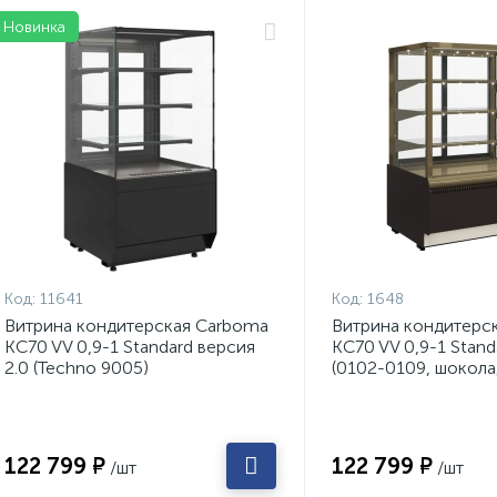
Новинка
Код:
11641
Код:
1648
Витрина кондитерская Carboma
Витрина кондитерс
KC70 VV 0,9-1 Standard версия
KC70 VV 0,9-1 Stan
2.0 (Techno 9005)
(0102-0109, шокола
122 799 ₽
122 799 ₽
/шт
/шт