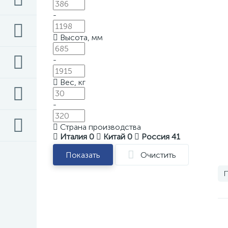
-
Высота, мм
-
Вес, кг
-
Страна производства
Италия
0
Китай
0
Россия
41
Показать
Очистить