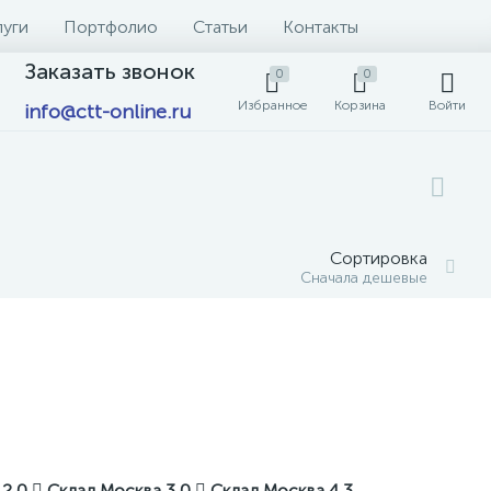
луги
Портфолио
Статьи
Контакты
Заказать звонок
0
0
Избранное
Корзина
Войти
info@ctt-online.ru
Сортировка
Сначала дешевые
 2
0
Склад Москва 3
0
Склад Москва 4
3