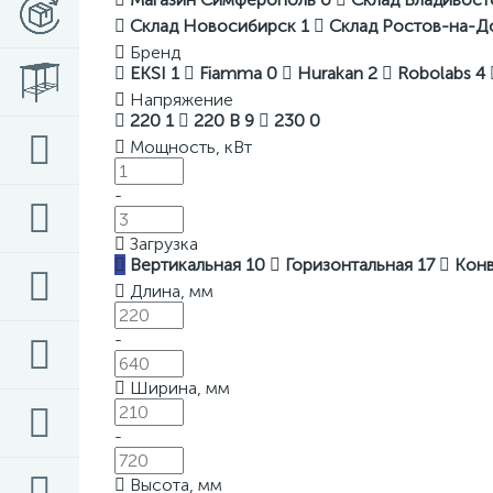
Склад Новосибирск
1
Склад Ростов-на-
Бренд
EKSI
1
Fiamma
0
Hurakan
2
Robolabs
4
Напряжение
220
1
220 В
9
230
0
Мощность, кВт
-
Загрузка
Вертикальная
10
Горизонтальная
17
Кон
Длина, мм
-
Ширина, мм
-
Высота, мм