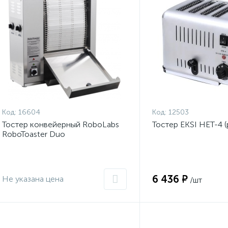
Код:
16604
Код:
12503
Тостер конвейерный RoboLabs
Тостер EKSI HET-4 (
RoboToaster Duo
6 436 ₽
Не указана цена
/шт