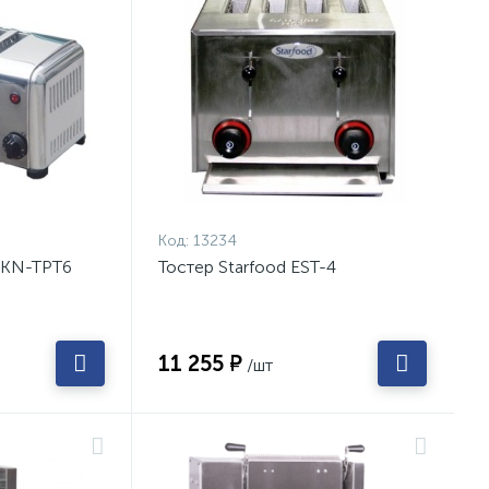
Код:
13234
HKN-TPT6
Тостер Starfood EST-4
11 255 ₽
/шт