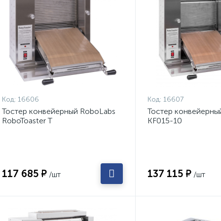
Код:
16606
Код:
16607
Тостер конвейерный RoboLabs
Тостер конвейерны
RoboToaster T
KF015-10
117 685 ₽
137 115 ₽
/шт
/шт