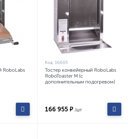
Код:
16605
й RoboLabs
Тостер конвейерный RoboLabs
RoboToaster M (с
дополнительным подогревом)
166 955 ₽
/шт