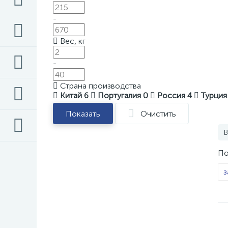
-
Вес, кг
-
Страна производства
Китай
6
Португалия
0
Россия
4
Турци
Показать
Очистить
В
По
з