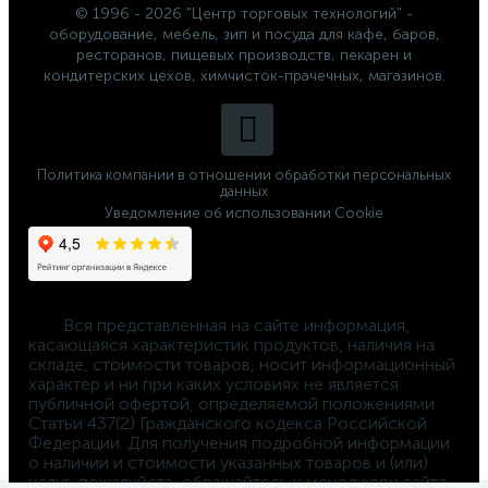
© 1996 - 2026 "Центр торговых технологий" -
оборудование, мебель, зип и посуда для кафе, баров,
ресторанов, пищевых производств, пекарен и
кондитерских цехов, химчисток-прачечных, магазинов.
Политика компании в отношении обработки персональных
данных
Уведомление об использовании Cookie
	Вся представленная на сайте информация, 
касающаяся характеристик продуктов, наличия на 
складе, стоимости товаров, носит информационный 
характер и ни при каких условиях не является 
публичной офертой, определяемой положениями 
Статьи 437(2) Гражданского кодекса Российской 
Федерации. Для получения подробной информации 
о наличии и стоимости указанных товаров и (или) 
услуг, пожалуйста, обращайтесь к менеджеру сайта 