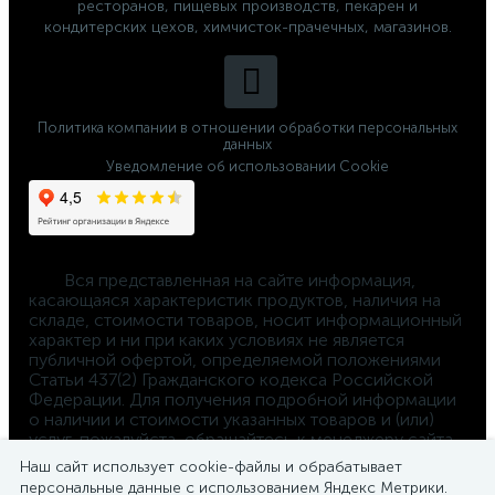
ресторанов, пищевых производств, пекарен и
кондитерских цехов, химчисток-прачечных, магазинов.
Политика компании в отношении обработки персональных
данных
Уведомление об использовании Cookie
	Вся представленная на сайте информация, 
касающаяся характеристик продуктов, наличия на 
складе, стоимости товаров, носит информационный 
характер и ни при каких условиях не является 
публичной офертой, определяемой положениями 
Статьи 437(2) Гражданского кодекса Российской 
Федерации. Для получения подробной информации 
о наличии и стоимости указанных товаров и (или) 
услуг, пожалуйста, обращайтесь к менеджеру сайта 
по телефону 
Наш сайт использует cookie-файлы и обрабатывает
8-800-550-4-660
персональные данные с использованием Яндекс Метрики.