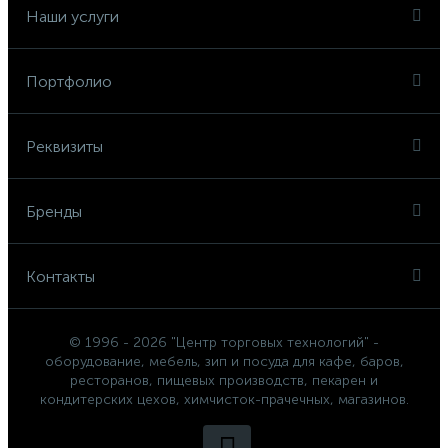
Наши услуги
Портфолио
Реквизиты
Бренды
Контакты
© 1996 - 2026 "Центр торговых технологий" -
оборудование, мебель, зип и посуда для кафе, баров,
ресторанов, пищевых производств, пекарен и
кондитерских цехов, химчисток-прачечных, магазинов.