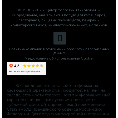
© 1996 - 2026 "Центр торговых технологий" -
оборудование, мебель, зип и посуда для кафе, баров,
ресторанов, пищевых производств, пекарен и
кондитерских цехов, химчисток-прачечных, магазинов.
Политика компании в отношении обработки персональных
данных
Уведомление об использовании Cookie
	Вся представленная на сайте информация, 
касающаяся характеристик продуктов, наличия на 
складе, стоимости товаров, носит информационный 
характер и ни при каких условиях не является 
публичной офертой, определяемой положениями 
Статьи 437(2) Гражданского кодекса Российской 
Федерации. Для получения подробной информации 