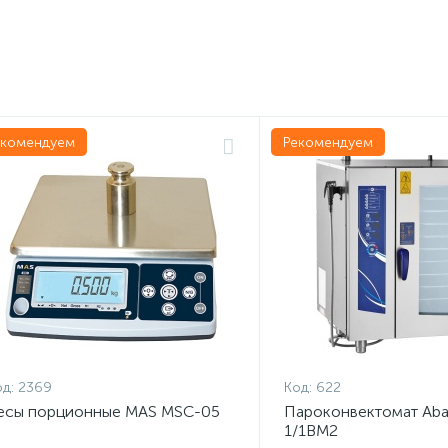
екомендуем
Рекомендуем
д:
2369
Код:
622
есы порционные MAS MSC-05
Пароконвектомат Aba
1/1ВМ2