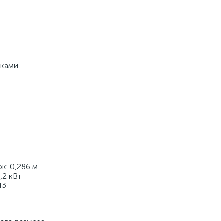
ками 
: 0,286 м 
,2 кВт 
43 