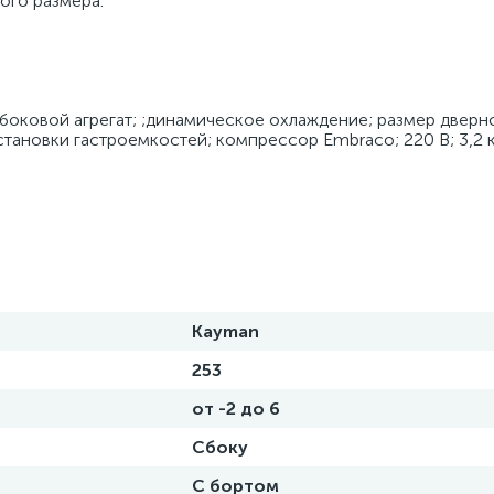
ого размера.
; боковой агрегат; ;динамическое охлаждение; размер дверн
становки гастроемкостей; компрессор Embraco; 220 В; 3,2 
Kayman
253
от -2 до 6
Сбоку
С бортом