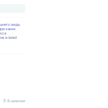
шнего вида,
при каких
екса
в и (или)
В наличии