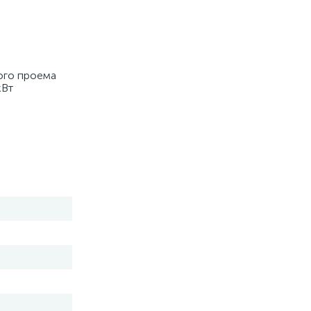
ого проема 
кВт