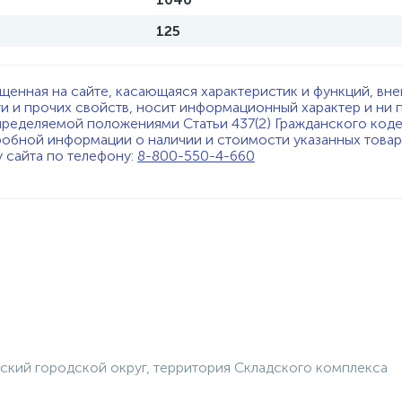
125
щенная на сайте, касающаяся характеристик и функций, вне
ти и прочих свойств, носит информационный характер и ни 
пределяемой положениями Статьи 437(2) Гражданского код
обной информации о наличии и стоимости указанных товаро
у сайта по телефону:
8-800-550-4-660
ский городской округ, территория Складского комплекса