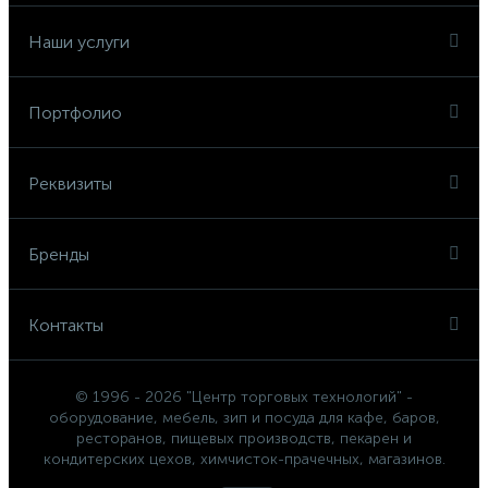
Наши услуги
Портфолио
Реквизиты
Бренды
Контакты
© 1996 - 2026 "Центр торговых технологий" -
оборудование, мебель, зип и посуда для кафе, баров,
ресторанов, пищевых производств, пекарен и
кондитерских цехов, химчисток-прачечных, магазинов.