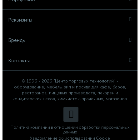
Реквизиты
Бренды
Контакты
© 1996 - 2026 "Центр торговых технологий" -
оборудование, мебель, зип и посуда для кафе, баров,
ресторанов, пищевых производств, пекарен и
кондитерских цехов, химчисток-прачечных, магазинов.
Политика компании в отношении обработки персональных
данных
Уведомление об использовании Cookie