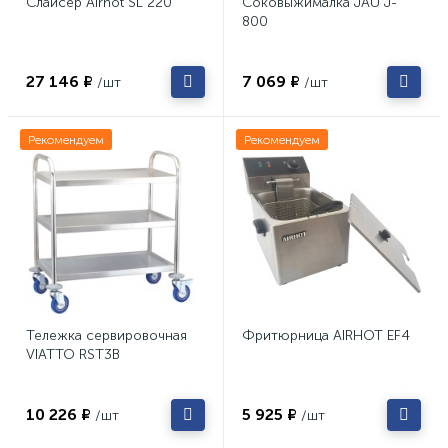
Слайсер Airhot SL 220
Соковыжималка JAU J-
800
27 146 ₽
7 069 ₽
/шт
/шт
Рекомендуем
Рекомендуем
Тележка сервировочная
Фритюрница AIRHOT EF4
VIATTO RST3B
10 226 ₽
5 925 ₽
/шт
/шт