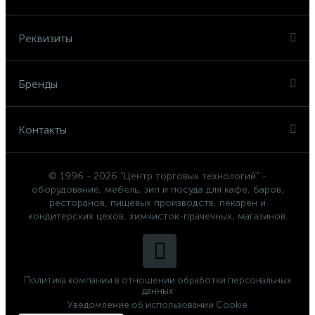
Реквизиты
Бренды
Контакты
© 1996 - 2026 "Центр торговых технологий" -
оборудование, мебель, зип и посуда для кафе, баров,
ресторанов, пищевых производств, пекарен и
кондитерских цехов, химчисток-прачечных, магазинов.
Политика компании в отношении обработки персональных
данных
Уведомление об использовании Cookie