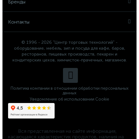
Бренды
Контакты
© 1996 - 2026 "Центр торговых технологий" -
оборудование, мебель, зип и посуда для кафе, баров,
ресторанов, пищевых производств, пекарен и
кондитерских цехов, химчисток-прачечных, магазинов.
Политика компании в отношении обработки персональных
данных
Уведомление об использовании Cookie
	Вся представленная на сайте информация, 
касающаяся характеристик продуктов, наличия на 