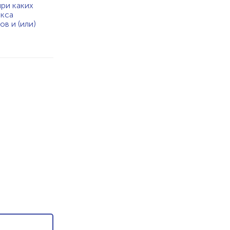
при каких
екса
в и (или)