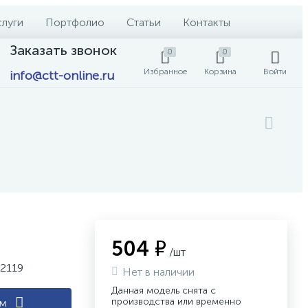
слуги
Портфолио
Статьи
Контакты
Заказать звонок
0
0
Избранное
Корзина
Войти
info@ctt-online.ru
504 ₽
/шт
L2119
Нет в наличии
Данная модель снята с
производства или временно
ам