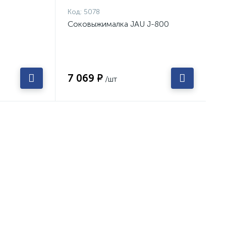
Код:
5078
Соковыжималка JAU J-800
7 069 ₽
/шт