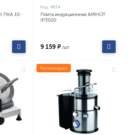
Код:
4834
t ПКА 10-
Плита индукционная AIRHOT
IP3500
9 159 ₽
/шт
Рекомендуем