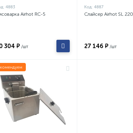
д:
4883
Код:
4887
исоварка Airhot RC-5
Слайсер Airhot SL 220
0 304 ₽
27 146 ₽
/шт
/шт
екомендуем