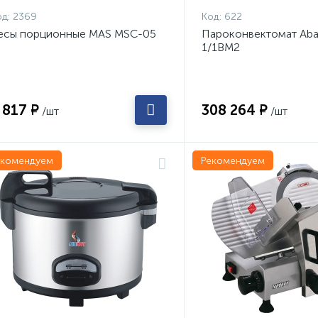
д:
2369
Код:
622
есы порционные MAS MSC-05
Пароконвектомат Aba
1/1ВМ2
 817 ₽
308 264 ₽
/шт
/шт
екомендуем
Рекомендуем