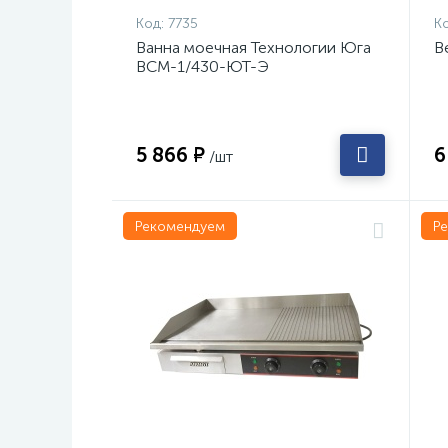
Код:
7735
Ко
Ванна моечная Технологии Юга
В
ВСМ-1/430-ЮТ-Э
5 866 ₽
6
/шт
Рекомендуем
Р