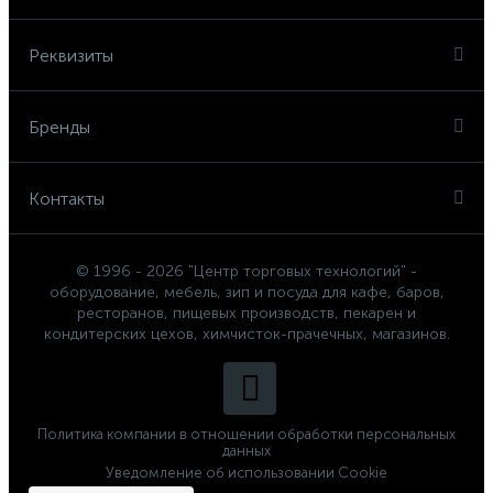
Реквизиты
Бренды
Контакты
© 1996 - 2026 "Центр торговых технологий" -
оборудование, мебель, зип и посуда для кафе, баров,
ресторанов, пищевых производств, пекарен и
кондитерских цехов, химчисток-прачечных, магазинов.
Политика компании в отношении обработки персональных
данных
Уведомление об использовании Cookie