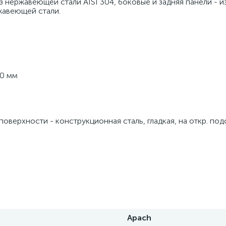
 нержавеющей стали AISI 304, боковые и задняя панели - из
жавеющей стали. 
00 мм
оверхности - конструкционная сталь, гладкая, на откр. подс
Apach