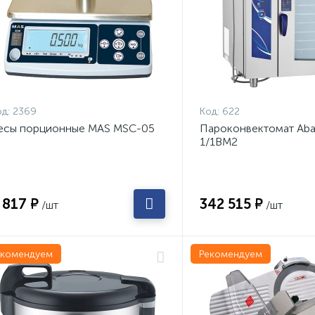
д:
2369
Код:
622
есы порционные MAS MSC-05
Пароконвектомат Aba
1/1ВМ2
 817 ₽
342 515 ₽
/шт
/шт
екомендуем
Рекомендуем