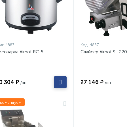
д:
4883
Код:
4887
исоварка Airhot RC-5
Слайсер Airhot SL 220
0 304 ₽
27 146 ₽
/шт
/шт
екомендуем