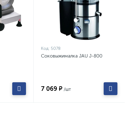
Код:
5078
Соковыжималка JAU J-800
7 069 ₽
/шт