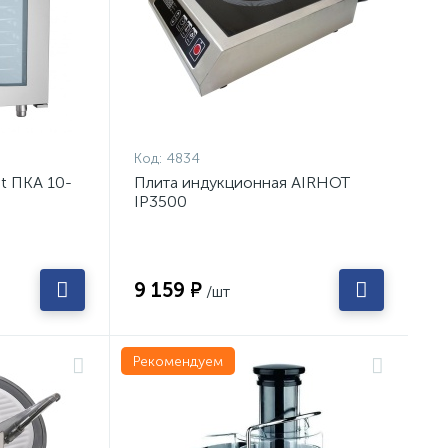
Код:
4834
t ПКА 10-
Плита индукционная AIRHOT
IP3500
9 159 ₽
/шт
Рекомендуем