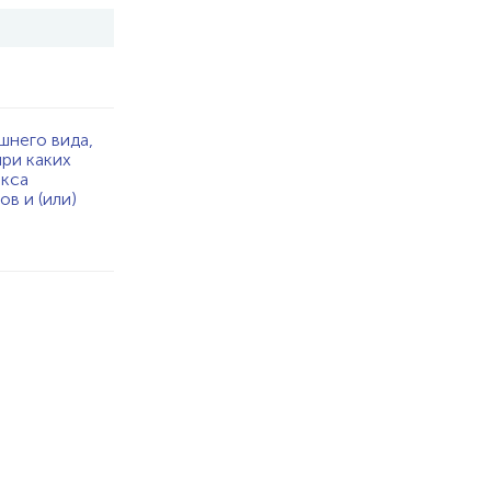
шнего вида,
при каких
екса
в и (или)