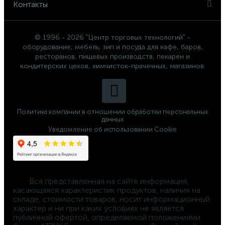
Контакты
© 1996 - 2026 "Центр торговых технологий" -
оборудование, мебель, зип и посуда для кафе, баров,
ресторанов, пищевых производств, пекарен и
кондитерских цехов, химчисток-прачечных, магазинов.
Политика компании в отношении обработки персональных
данных
Уведомление об использовании Cookie
	Вся представленная на сайте информация, 
касающаяся характеристик продуктов, наличия на 
складе, стоимости товаров, носит информационный 
характер и ни при каких условиях не является 
публичной офертой, определяемой положениями 