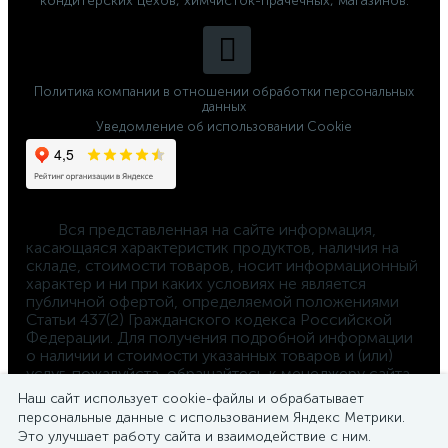
кондитерских цехов, химчисток-прачечных, магазинов.
Политика компании в отношении обработки персональных
данных
Уведомление об использовании Cookie
	Вся представленная на сайте информация, 
касающаяся характеристик продуктов, наличия на 
складе, стоимости товаров, носит информационный 
характер и ни при каких условиях не является 
публичной офертой, определяемой положениями 
Статьи 437(2) Гражданского кодекса Российской 
Федерации. Для получения подробной информации 
о наличии и стоимости указанных товаров и (или) 
услуг, пожалуйста, обращайтесь к менеджеру сайта 
по телефону 
Наш сайт использует cookie-файлы и обрабатывает
8-800-550-4-660
персональные данные с использованием Яндекс Метрики.
Это улучшает работу сайта и взаимодействие с ним.