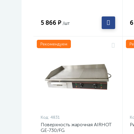
5 866 ₽
6
/шт
Рекомендуем
Р
Код:
4831
Ко
Поверхность жарочная AIRHOT
Р
GE-730/FG