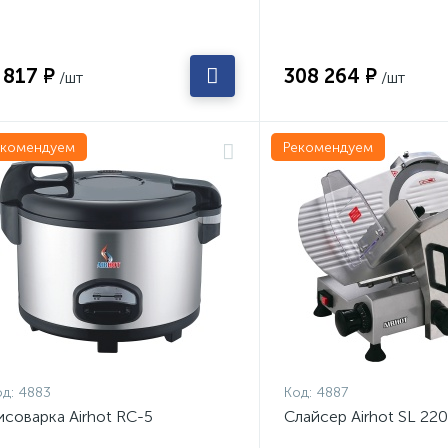
 817 ₽
308 264 ₽
/шт
/шт
екомендуем
Рекомендуем
д:
4883
Код:
4887
исоварка Airhot RC-5
Слайсер Airhot SL 220