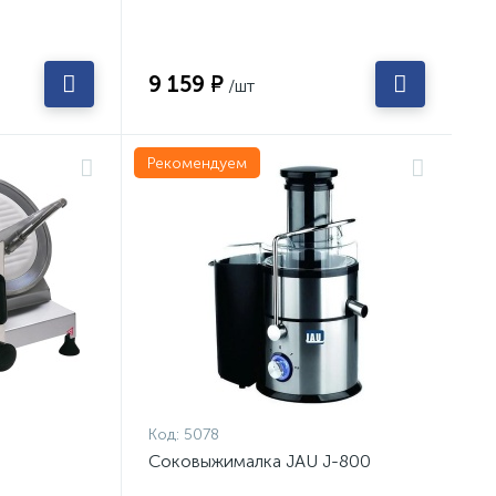
9 159 ₽
/шт
Рекомендуем
Код:
5078
Соковыжималка JAU J-800