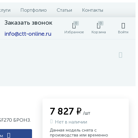
слуги
Портфолио
Статьи
Контакты
Заказать звонок
0
0
Избранное
Корзина
Войти
info@ctt-online.ru
7 827 ₽
/шт
SF270 БРОНЗ.
Нет в наличии
Данная модель снята с
производства или временно
ам