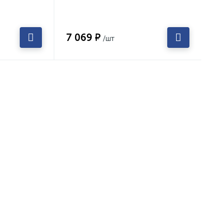
7 069 ₽
/шт