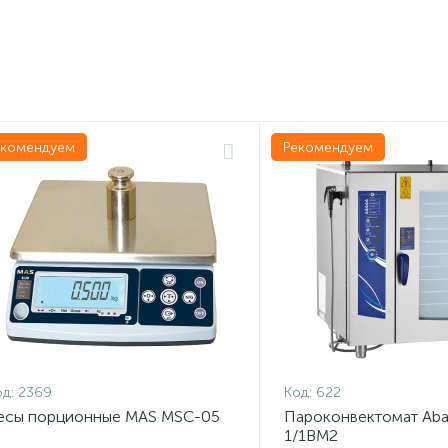
екомендуем
Рекомендуем
д:
2369
Код:
622
есы порционные MAS MSC-05
Пароконвектомат Aba
1/1ВМ2