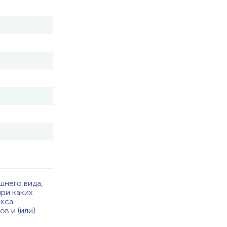
шнего вида,
при каких
екса
в и (или)