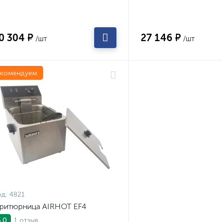
0 304 ₽
27 146 ₽
/шт
/шт
екомендуем
д:
4821
ритюрница AIRHOT EF4
1 отзыв
5.0