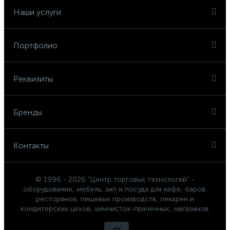
Наши услуги
Портфолио
Реквизиты
Бренды
Контакты
© 1996 - 2026 "Центр торговых технологий" -
оборудование, мебель, зип и посуда для кафе, баров,
ресторанов, пищевых производств, пекарен и
кондитерских цехов, химчисток-прачечных, магазинов.