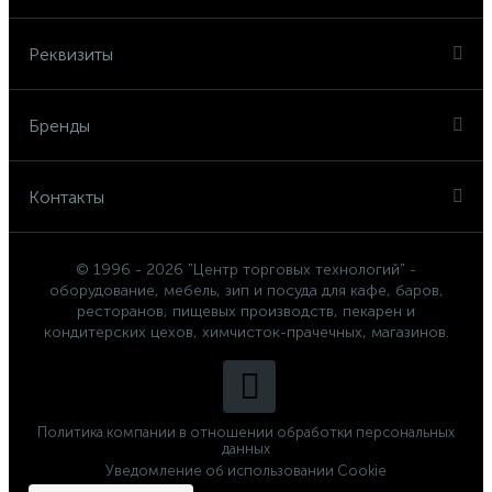
Реквизиты
Бренды
Контакты
© 1996 - 2026 "Центр торговых технологий" -
оборудование, мебель, зип и посуда для кафе, баров,
ресторанов, пищевых производств, пекарен и
кондитерских цехов, химчисток-прачечных, магазинов.
Политика компании в отношении обработки персональных
данных
Уведомление об использовании Cookie