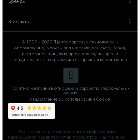
Бренды
Контакты
© 1996 - 2026 "Центр торговых технологий" -
оборудование, мебель, зип и посуда для кафе, баров,
ресторанов, пищевых производств, пекарен и
кондитерских цехов, химчисток-прачечных, магазинов.
Политика компании в отношении обработки персональных
данных
Уведомление об использовании Cookie
	Вся представленная на сайте информация, 
касающаяся характеристик продуктов, наличия на 