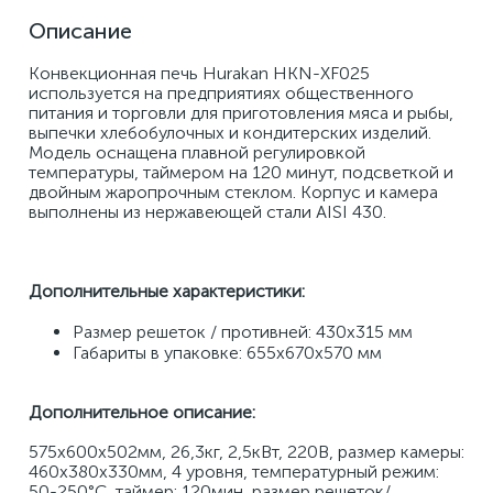
Описание
Конвекционная печь Hurakan HKN-XF025 
используется на предприятиях общественного 
питания и торговли для приготовления мяса и рыбы, 
выпечки хлебобулочных и кондитерских изделий. 
Модель оснащена плавной регулировкой 
температуры, таймером на 120 минут, подсветкой и 
двойным жаропрочным стеклом. Корпус и камера 
выполнены из нержавеющей стали AISI 430. 
Дополнительные характеристики: 
Размер решеток / противней: 430х315 мм 
Габариты в упаковке: 655х670х570 мм
Дополнительное описание:
575х600х502мм, 26,3кг, 2,5кВт, 220В, размер камеры: 
460х380х330мм, 4 уровня, температурный режим: 
50-250°С, таймер: 120мин, размер решеток/