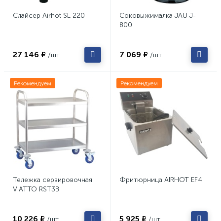
Слайсер Airhot SL 220
Соковыжималка JAU J-
800
27 146 ₽
7 069 ₽
/шт
/шт
Рекомендуем
Рекомендуем
Тележка сервировочная
Фритюрница AIRHOT EF4
VIATTO RST3B
10 226 ₽
5 925 ₽
/шт
/шт